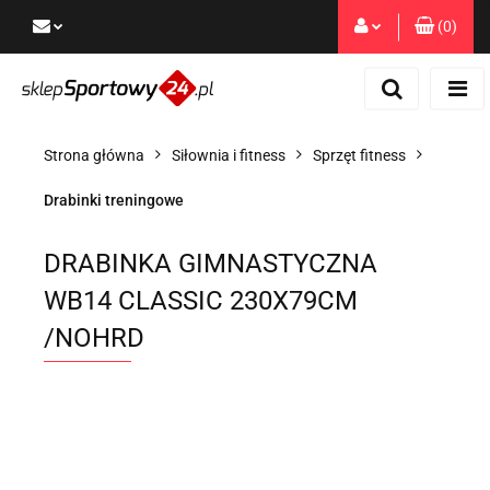
(
0
)
Zaloguj się
Zarejestruj się
Dodaj zgłoszenie
Strona główna
Siłownia i fitness
Sprzęt fitness
Zgody cookies
Drabinki treningowe
DRABINKA GIMNASTYCZNA
WB14 CLASSIC 230X79CM
/NOHRD