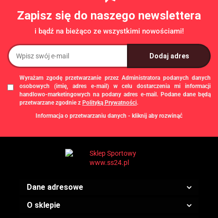
Zapisz się do naszego newslettera
i bądź na bieżąco ze wszystkimi nowościami!
Wyrażam zgodę przetwarzanie przez Administratora podanych danych
osobowych (imię, adres e-mail) w celu dostarczenia mi informacji
handlowo-marketingowych na podany adres e-mail. Podane dane będą
przetwarzane zgodnie z
Polityką Prywatności
.
Informacja o przetwarzaniu danych - kliknij aby rozwinąć
Administratorem danych osobowych jest Damian Skiba - Klaczkowski
prowadzący działalność gospodarczą pod firmą: TROPS Damian Skiba-
Klaczkowski, Szarotkowa 4/5, 35-604 Rzeszów, NIP: 8133349786. Zgody są
dobrowolne, ale konieczne w celu dostępu do newslettera, mogą być w każdej
chwili wycofane, klikając
link
dostępny na końcu każdej z wiadomości e-mail
przesyłanej w ramach newslettera, lub przez e-mail:
biuro@ss24.pl
lub telefon
+48 600 555 801
,
+48 600 555 776
. Dane będą przechowywane do czasu
Dane adresowe
udzielenia odpowiedzi na zapytanie lub cofnięcia zgody. Osobie, której dane
dotyczą, przysługuje prawo dostępu do swoich danych, ich sprostowania,
żądania zaprzestania przetwarzania, usunięcia, ograniczenia przetwarzania,
O sklepie
a także prawo wniesienia skargi do Prezesa Urzędu Ochrony Danych