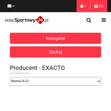
(
0
)
Zaloguj się
Zarejestruj się
Dodaj zgłoszenie
Kategorie
Zgody cookies
Szukaj
Producent - EXACTO