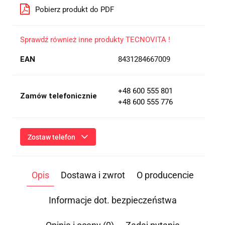
Pobierz produkt do PDF
Sprawdź również inne produkty TECNOVITA !
EAN
8431284667009
+48 600 555 801
Zamów telefonicznie
+48 600 555 776
Zostaw telefon
Wyślij
Opis
Dostawa i zwrot
O producencie
Przesłanie formularza oznacza przekazanie danych osobowych
(imię, numer telefonu) niezbędnych do kontaktu i udzielenia
odpowiedzi na Twoje zapytanie, a także zgodę na ich
Informacje dot. bezpieczeństwa
przetwarzanie przez Administratora w celu realizacji tego
kontaktu. Podane dane będą przetwarzane zgodnie z
Polityką
Prywatności
.