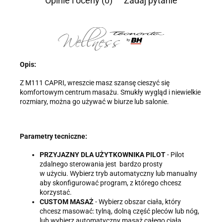
Opinie i oceny (0)
Zadaj pytanie
Informacja o przetwarzaniu danych - kliknij aby rozwinąć
Administratorem danych osobowych jest Damian Skiba -
Klaczkowski prowadzący działalność gospodarczą pod firmą:
TROPS Damian Skiba-Klaczkowski, Szarotkowa 4/5, 35-604
Rzeszów, NIP: 8133349786. Zgoda jest dobrowolna, ale
konieczna, do udzielenia odpowiedzi, może być w każdej chwili
Opis:
wycofana, kontaktując się z administratorem, np. przez e-mail:
biuro@ss24.pl
lub telefon
+48 600 555 801
,
+48 600 555 776
.
Z M111 CAPRI, wreszcie masz szansę cieszyć się
Dane będą przechowywane do czasu udzielenia odpowiedzi na
zapytanie lub cofnięcia zgody. Osobie, której dane dotyczą,
komfortowym centrum masażu. Smukły wygląd i niewielkie
przysługuje prawo dostępu do swoich danych, ich sprostowania,
rozmiary, można go używać w biurze lub salonie.
żądania zaprzestania przetwarzania, usunięcia, ograniczenia
przetwarzania, a także prawo wniesienia skargi do Prezesa
Urzędu Ochrony Danych Osobowych.
Parametry tecniczne:
PRZYJAZNY DLA UŻYTKOWNIKA PILOT
- Pilot
zdalnego sterowania jest bardzo prosty
w użyciu. Wybierz tryb automatyczny lub manualny
aby skonfigurować program, z którego chcesz
korzystać.
CUSTOM MASAŻ
- Wybierz obszar ciała, który
chcesz masować: tylną, dolną część pleców lub nóg,
lub wybierz automatyczny masaż całego ciała.