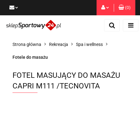
(
0
)
Zaloguj się
Zarejestruj się
Dodaj zgłoszenie
Strona główna
Rekreacja
Spa i wellness
Zgody cookies
Fotele do masażu
FOTEL MASUJĄCY DO MASAŻU
CAPRI M111 /TECNOVITA