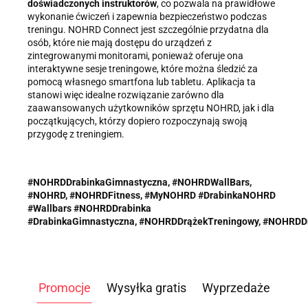
doświadczonych instruktorów
, co pozwala na prawidłowe
wykonanie ćwiczeń i zapewnia bezpieczeństwo podczas
treningu. NOHRD Connect jest szczególnie przydatna dla
osób, które nie mają dostępu do urządzeń z
zintegrowanymi monitorami, ponieważ oferuje ona
interaktywne sesje treningowe, które można śledzić za
pomocą własnego smartfona lub tabletu. Aplikacja ta
stanowi więc idealne rozwiązanie zarówno dla
zaawansowanych użytkowników sprzętu NOHRD, jak i dla
początkujących, którzy dopiero rozpoczynają swoją
przygodę z treningiem.
#NOHRDDrabinkaGimnastyczna, #NOHRDWallBars,
#NOHRD, #NOHRDFitness, #MyNOHRD #DrabinkaNOHRD
#Wallbars #NOHRDDrabinka
#
DrabinkaGimnastyczna,
#NOHRDDrążekTreningowy,
#NOHRDDr
Promocje
Wysyłka gratis
Wyprzedaże