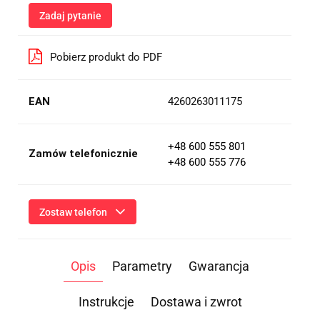
Zadaj pytanie
Pobierz produkt do PDF
EAN
4260263011175
+48 600 555 801
Zamów telefonicznie
+48 600 555 776
Zostaw telefon
Wyślij
Opis
Parametry
Gwarancja
Przesłanie formularza oznacza przekazanie danych osobowych
(imię, numer telefonu) niezbędnych do kontaktu i udzielenia
odpowiedzi na Twoje zapytanie, a także zgodę na ich
Instrukcje
Dostawa i zwrot
przetwarzanie przez Administratora w celu realizacji tego