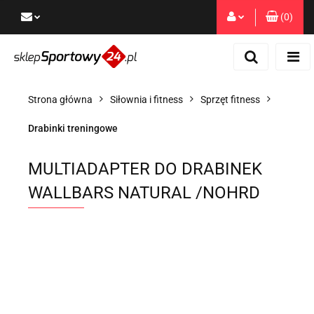
(
0
)
Zaloguj się
Zarejestruj się
Dodaj zgłoszenie
Strona główna
Siłownia i fitness
Sprzęt fitness
Zgody cookies
Drabinki treningowe
MULTIADAPTER DO DRABINEK
WALLBARS NATURAL /NOHRD