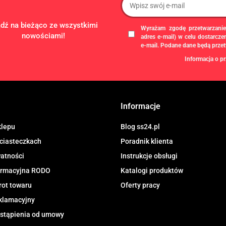
ądź na bieżąco ze wszystkimi
Wyrażam zgodę przetwarzanie
nowościami!
adres e-mail) w celu dostarcz
e-mail. Podane dane będą prze
Informacja o pr
Administratorem danych osobowych
gospodarczą pod firmą: TROPS Damia
8133349786. Zgody są dobrowolne, al
chwili wycofane, klikając
link
dostępny
Informacje
newslettera, lub przez e-mail:
biuro@ss
przechowywane do czasu udzielenia od
dotyczą, przysługuje prawo dostępu
klepu
Blog ss24.pl
przetwarzania, usunięcia, ograniczen
 ciasteczkach
Poradnik klienta
Urzędu Ochrony Danych Osobowych.
watności
Instrukcje obsługi
formacyjna RODO
Katalogi produktów
rot towaru
Oferty pracy
klamacyjny
stąpienia od umowy