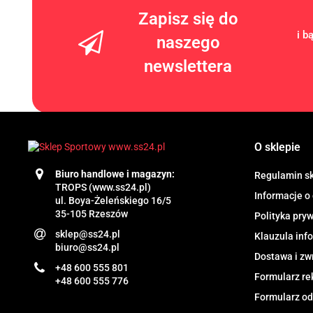
Zapisz się do
i b
naszego
newslettera
O sklepie
Biuro handlowe i magazyn:
Regulamin s
TROPS (www.ss24.pl)
Informacje o
ul. Boya-Żeleńskiego 16/5
35-105 Rzeszów
Polityka pry
sklep@ss24.pl
Klauzula in
biuro@ss24.pl
Dostawa i zw
+48 600 555 801
Formularz re
+48 600 555 776
Formularz od