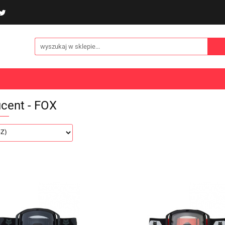
poliny i akcesoria
Gry i zabawy
Sporty
Odzi
E
NOWOŚCI
Gry i zabawy
Sporty
Odzież
Turystyka
cent - FOX