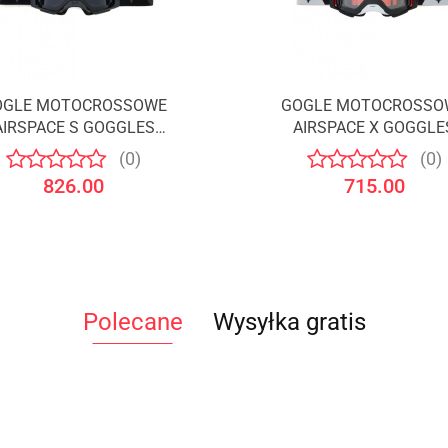
OGLE MOTOCROSSOWE
GOGLE MOTOCROSSO
Produkt niedostępny
Produkt niedostępny
AIRSPACE S GOGGLES
AIRSPACE X GOGGLE
BACK/GREY /FOX
BLACK/WHITE /FOX
(0)
(0)
826.00
715.00
Polecane
Wysyłka gratis