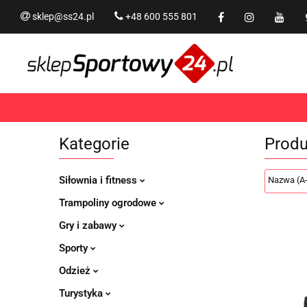
sklep@ss24.pl
+48 600 555 801
Siłownia i fitness
Tram
Rekreacja
PROMOCJ
Siłownia i fitness
Trampoliny i akcesoria
Kategorie
Produ
Siłownia i fitness
Trampoliny ogrodowe
Gry i zabawy
Sporty
Odzież
Turystyka