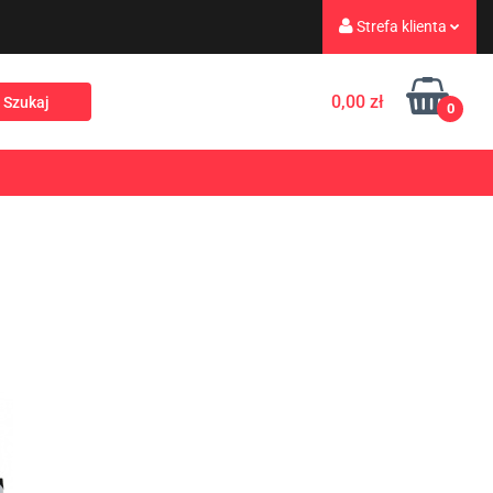
Strefa klienta
eż
Turystyka
Zaloguj się
0,00 zł
0
Zarejestruj się
Dodaj zgłoszenie
Rekreacja
PROMOCJE
NOWOŚCI
Zgody cookies