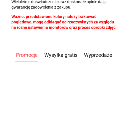
Wieloletnie doświadczenie oraz doskonałe opinie dają
gwarancję zadowolenia z zakupu.
Ważne: przedstawione kolory należy traktować
poglądowo, mogą odbiegać od rzeczywistych ze względu
na różne ustawienia monitorów oraz proces obróbki zdjęć.
Promocje
Wysyłka gratis
Wyprzedaże
ATLAS
ATLAS
ATLAS
DO
DO
DO
WIOŚLARZ
ROWER
ĆWICZEŃ
ĆWICZEŃ
ĆWICZEŃ
3499.00
5399.00
9899.00
POWIETRZNY
POWIETRZNY
NEVADA
NEW
SUWNICA
-14%
-7%
-5%
D PM5
AIRBIKE
5699.00
4959.00
PRO TAG
YORK
SMITHA
2999.00
4999.00
9399.0
STANDARD
CLASSIC
-7%
-5%
100KG
PRO
TYTAN
LEGS
CROSSFIT
5290.00
4699.00