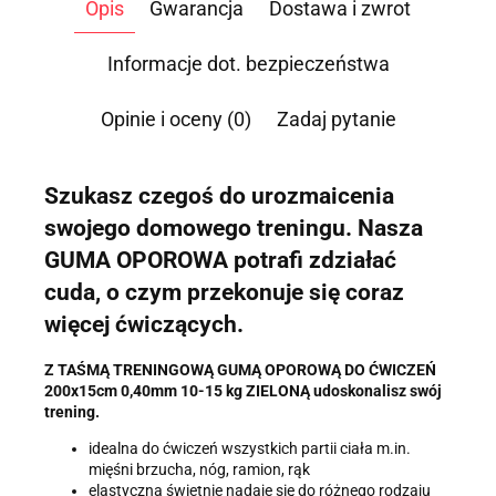
Opis
Gwarancja
Dostawa i zwrot
Przesłanie formularza oznacza przekazanie danych osobowych
(imię, numer telefonu) niezbędnych do kontaktu i udzielenia
odpowiedzi na Twoje zapytanie, a także zgodę na ich
Informacje dot. bezpieczeństwa
przetwarzanie przez Administratora w celu realizacji tego
kontaktu. Podane dane będą przetwarzane zgodnie z
Polityką
Prywatności
.
Opinie i oceny (0)
Zadaj pytanie
Informacja o przetwarzaniu danych - kliknij aby rozwinąć
Administratorem danych osobowych jest Damian Skiba -
Szukasz czegoś do urozmaicenia
Klaczkowski prowadzący działalność gospodarczą pod firmą:
TROPS Damian Skiba-Klaczkowski, Szarotkowa 4/5, 35-604
swojego domowego treningu. Nasza
Rzeszów, NIP: 8133349786. Zgoda jest dobrowolna, ale
konieczna, do udzielenia odpowiedzi, może być w każdej chwili
GUMA OPOROWA potrafi zdziałać
wycofana, kontaktując się z administratorem, np. przez e-mail:
biuro@ss24.pl
lub telefon
+48 600 555 801
,
+48 600 555 776
.
cuda, o czym przekonuje się coraz
Dane będą przechowywane do czasu udzielenia odpowiedzi na
więcej ćwiczących.
zapytanie lub cofnięcia zgody. Osobie, której dane dotyczą,
przysługuje prawo dostępu do swoich danych, ich sprostowania,
żądania zaprzestania przetwarzania, usunięcia, ograniczenia
Z TAŚMĄ TRENINGOWĄ GUMĄ OPOROWĄ DO ĆWICZEŃ
przetwarzania, a także prawo wniesienia skargi do Prezesa
200x15cm 0,40mm 10-15 kg ZIELONĄ udoskonalisz swój
Urzędu Ochrony Danych Osobowych.
trening.
idealna do ćwiczeń wszystkich partii ciała m.in.
mięśni brzucha, nóg, ramion, rąk
elastyczna świetnie nadaje się do różnego rodzaju