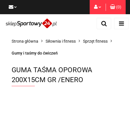
(
0
)
Zaloguj się
Zarejestruj się
Dodaj zgłoszenie
Strona główna
Siłownia i fitness
Sprzęt fitness
Zgody cookies
Gumy i taśmy do ćwiczeń
GUMA TAŚMA OPOROWA
200X15CM GR /ENERO