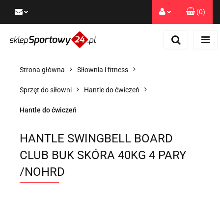
(
0
)
Zaloguj się
Zarejestruj się
Dodaj zgłoszenie
Strona główna
Siłownia i fitness
Zgody cookies
Sprzęt do siłowni
Hantle do ćwiczeń
Hantle do ćwiczeń
HANTLE SWINGBELL BOARD
CLUB BUK SKÓRA 40KG 4 PARY
/NOHRD