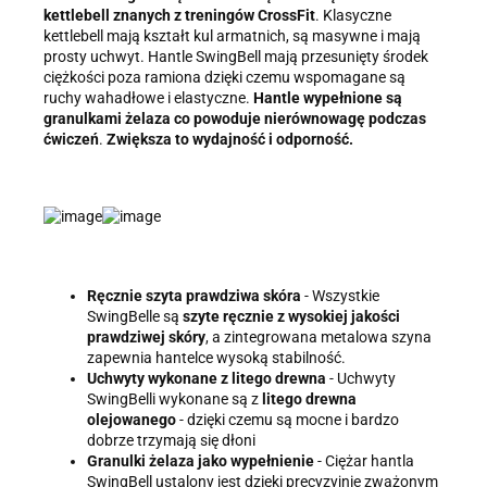
kettlebell znanych z treningów CrossFit
. Klasyczne
kettlebell mają kształt kul armatnich, są masywne i mają
prosty uchwyt. Hantle SwingBell mają przesunięty środek
ciężkości poza ramiona dzięki czemu wspomagane są
ruchy wahadłowe i elastyczne.
Hantle wypełnione są
granulkami żelaza co powoduje nierównowagę podczas
ćwiczeń
.
Zwiększa to wydajność i odporność.
Ręcznie szyta prawdziwa skóra
- Wszystkie
SwingBelle są
szyte ręcznie z wysokiej jakości
prawdziwej skóry
, a zintegrowana metalowa szyna
zapewnia hantelce wysoką stabilność.
Uchwyty wykonane z litego drewna
- Uchwyty
SwingBelli wykonane są z
litego drewna
olejowanego
- dzięki czemu są mocne i bardzo
dobrze trzymają się dłoni
Granulki żelaza jako wypełnienie
- Ciężar hantla
SwingBell ustalony jest dzięki precyzyjnie zważonym