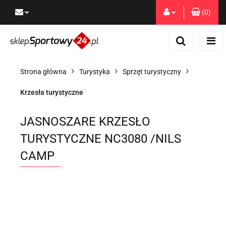
(
0
)
Zaloguj się
Zarejestruj się
Dodaj zgłoszenie
Strona główna
Turystyka
Sprzęt turystyczny
Zgody cookies
Krzesła turystyczne
JASNOSZARE KRZESŁO
TURYSTYCZNE NC3080 /NILS
CAMP