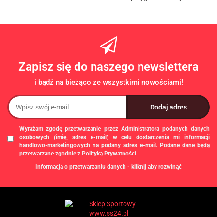
Zapisz się do naszego newslettera
i bądź na bieżąco ze wszystkimi nowościami!
Wyrażam zgodę przetwarzanie przez Administratora podanych danych
osobowych (imię, adres e-mail) w celu dostarczenia mi informacji
handlowo-marketingowych na podany adres e-mail. Podane dane będą
przetwarzane zgodnie z
Polityką Prywatności
.
Informacja o przetwarzaniu danych - kliknij aby rozwinąć
Administratorem danych osobowych jest Damian Skiba - Klaczkowski
prowadzący działalność gospodarczą pod firmą: TROPS Damian Skiba-
Klaczkowski, Szarotkowa 4/5, 35-604 Rzeszów, NIP: 8133349786. Zgody są
dobrowolne, ale konieczne w celu dostępu do newslettera, mogą być w każdej
chwili wycofane, klikając
link
dostępny na końcu każdej z wiadomości e-mail