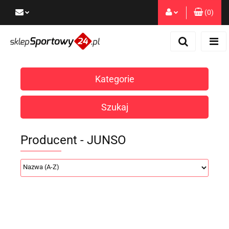
(
0
)
Zaloguj się
Zarejestruj się
Dodaj zgłoszenie
Kategorie
Zgody cookies
Szukaj
Producent - JUNSO