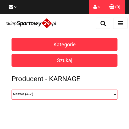
(
0
)
Zaloguj się
Zarejestruj się
Dodaj zgłoszenie
Kategorie
Zgody cookies
Szukaj
Producent - KARNAGE