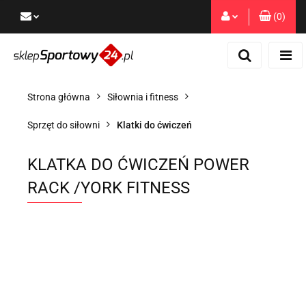
(
0
)
Zaloguj się
Zarejestruj się
Dodaj zgłoszenie
Strona główna
Siłownia i fitness
Zgody cookies
Sprzęt do siłowni
Klatki do ćwiczeń
KLATKA DO ĆWICZEŃ POWER
RACK /YORK FITNESS