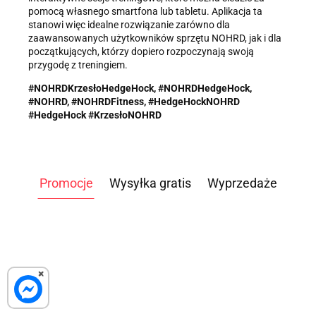
pomocą własnego smartfona lub tabletu. Aplikacja ta
stanowi więc idealne rozwiązanie zarówno dla
zaawansowanych użytkowników sprzętu NOHRD, jak i dla
początkujących, którzy dopiero rozpoczynają swoją
przygodę z treningiem.
#NOHRDKrzesłoHedgeHock, #NOHRDHedgeHock,
#NOHRD, #NOHRDFitness, #HedgeHockNOHRD
#
HedgeHock
#KrzesłoNOHRD
Promocje
Wysyłka gratis
Wyprzedaże
ATLAS
ATLAS
ATLAS
×
DO
DO
DO
WIOŚLARZ
ROWER
ĆWICZEŃ
ĆWICZEŃ
ĆWICZEŃ
3499.00
5399.00
9899.00
POWIETRZNY
POWIETRZNY