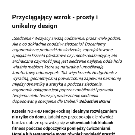
Przyciągający wzrok - prosty i
unikalny design
„Siedzenie? Wszyscy siedzą codziennie, przez wiele godzin.
Ale o co dokładnie chodzi w siedzeniu? Doceniamy
ergonomiczne poduszki do siedzenia, zaprojektowane
specjalnie krzesła plastikowe czy meble relaksacyjne, ale
archaiczna czynność jaką jest siedzenie najlepiej odda hołd
właśnie meblom, które są naturalne i umożliwiają
komfortowy odpoczynek. Tak więc
krzesło HedgeHock z
wyraźną, geometryczną powierzchnią zapewnia harmonię
między dynamiką a statyką a podczas siedzenia,
ergonomia osiągana jest poprzez mobilność i pozwala
twojemu ciału tworzyć powierzchnię
siedzenia
dopasowaną specjalnie dla Ciebie."
-
Sebastian Brand
Krzesła NOHRD HedgeHock są idealnym rozwiązaniem
nie tylko do domu
, jadalni czy przedpokoju ale również
bardzo dobrze sprawdzą się w
siłowniach lub klubach
fitness podczas odpoczynku pomiędzy ćwiczeniami
.
Hotele lub restauracje mogą również podnieść prestiż