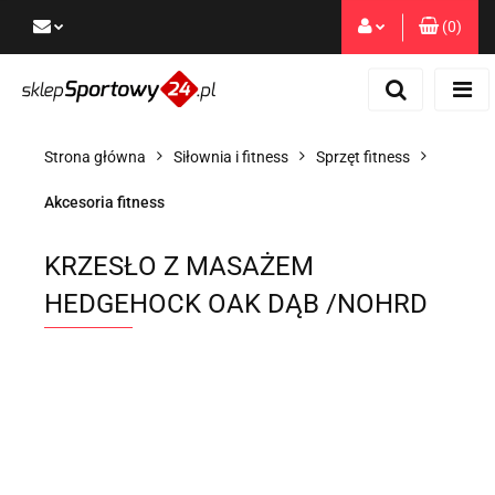
(
0
)
Zaloguj się
Zarejestruj się
Dodaj zgłoszenie
Strona główna
Siłownia i fitness
Sprzęt fitness
Zgody cookies
Akcesoria fitness
KRZESŁO Z MASAŻEM
HEDGEHOCK OAK DĄB /NOHRD