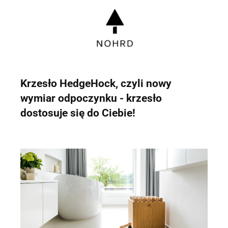
biuro@ss24.pl
lub telefon
+48 600 555 801
,
+48 600 555 776
.
Dane będą przechowywane do czasu udzielenia odpowiedzi na
zapytanie lub cofnięcia zgody. Osobie, której dane dotyczą,
przysługuje prawo dostępu do swoich danych, ich sprostowania,
żądania zaprzestania przetwarzania, usunięcia, ograniczenia
przetwarzania, a także prawo wniesienia skargi do Prezesa
Urzędu Ochrony Danych Osobowych.
Krzesło
HedgeHock, czyli nowy
wymiar odpoczynku
- krzesło
dostosuje się do Ciebie!