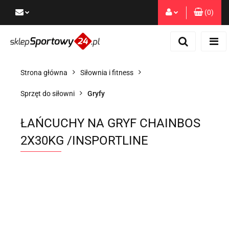
(
0
)
Zaloguj się
Zarejestruj się
Dodaj zgłoszenie
Strona główna
Siłownia i fitness
Zgody cookies
Sprzęt do siłowni
Gryfy
ŁAŃCUCHY NA GRYF CHAINBOS
2X30KG /INSPORTLINE