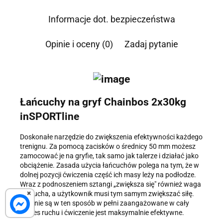
kontaktu. Podane dane będą przetwarzane zgodnie z
Polityką
Prywatności
.
Informacje dot. bezpieczeństwa
Informacja o przetwarzaniu danych - kliknij aby rozwinąć
Opinie i oceny (0)
Zadaj pytanie
Administratorem danych osobowych jest Damian Skiba -
Klaczkowski prowadzący działalność gospodarczą pod firmą:
TROPS Damian Skiba-Klaczkowski, Szarotkowa 4/5, 35-604
Rzeszów, NIP: 8133349786. Zgoda jest dobrowolna, ale
konieczna, do udzielenia odpowiedzi, może być w każdej chwili
wycofana, kontaktując się z administratorem, np. przez e-mail:
biuro@ss24.pl
lub telefon
+48 600 555 801
,
+48 600 555 776
.
Łańcuchy na gryf Chainbos 2x30kg
Dane będą przechowywane do czasu udzielenia odpowiedzi na
zapytanie lub cofnięcia zgody. Osobie, której dane dotyczą,
inSPORTline
przysługuje prawo dostępu do swoich danych, ich sprostowania,
żądania zaprzestania przetwarzania, usunięcia, ograniczenia
przetwarzania, a także prawo wniesienia skargi do Prezesa
Doskonałe narzędzie do zwiększenia efektywności każdego
Urzędu Ochrony Danych Osobowych.
trenignu. Za pomocą zacisków o średnicy 50 mm możesz
zamocować je na gryfie, tak samo jak talerze i działać jako
obciążenie. Zasada użycia łańcuchów polega na tym, że w
dolnej pozycji ćwiczenia część ich masy leży na podłodze.
Wraz z podnoszeniem sztangi „zwiększa się" również waga
×
łańcucha, a użytkownik musi tym samym zwiększać siłę.
Mięśnie są w ten sposób w pełni zaangażowane w cały
zakres ruchu i ćwiczenie jest maksymalnie efektywne.