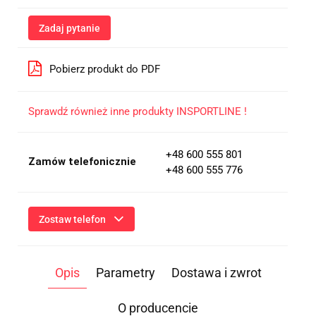
Zadaj pytanie
Pobierz produkt do PDF
Sprawdź również inne produkty INSPORTLINE !
+48 600 555 801
Zamów telefonicznie
+48 600 555 776
Zostaw telefon
Wyślij
Opis
Parametry
Dostawa i zwrot
Przesłanie formularza oznacza przekazanie danych osobowych
(imię, numer telefonu) niezbędnych do kontaktu i udzielenia
odpowiedzi na Twoje zapytanie, a także zgodę na ich
O producencie
przetwarzanie przez Administratora w celu realizacji tego