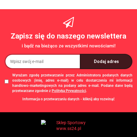
Zapisz się do naszego newslettera
i bądź na bieżąco ze wszystkimi nowościami!
Wyrażam zgodę przetwarzanie przez Administratora podanych danych
osobowych (imię, adres e-mail) w celu dostarczenia mi informacji
handlowo-marketingowych na podany adres e-mail. Podane dane będą
przetwarzane zgodnie z
Polityką Prywatności
.
Informacja o przetwarzaniu danych - kliknij aby rozwinąć
Administratorem danych osobowych jest Damian Skiba - Klaczkowski
prowadzący działalność gospodarczą pod firmą: TROPS Damian Skiba-
Klaczkowski, Szarotkowa 4/5, 35-604 Rzeszów, NIP: 8133349786. Zgody są
dobrowolne, ale konieczne w celu dostępu do newslettera, mogą być w każdej
chwili wycofane, klikając
link
dostępny na końcu każdej z wiadomości e-mail
przesyłanej w ramach newslettera, lub przez e-mail:
biuro@ss24.pl
lub telefon