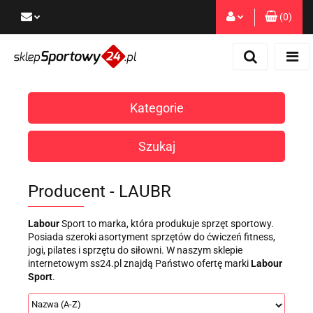
(
0
)
Zaloguj się
Zarejestruj się
Dodaj zgłoszenie
Kategorie
Zgody cookies
Szukaj
Producent - LAUBR
Labour
Sport to marka, która produkuje sprzęt sportowy.
Posiada szeroki asortyment sprzętów do ćwiczeń fitness,
jogi, pilates i sprzętu do siłowni. W naszym sklepie
internetowym ss24.pl znajdą Państwo ofertę marki
Labour
Sport
.