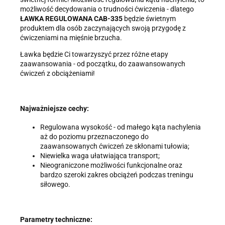
żądania zaprzestania przetwarzania, usunięcia, ograniczenia
możliwość decydowania o trudności ćwiczenia - dlatego
przetwarzania, a także prawo wniesienia skargi do Prezesa
ŁAWKA REGULOWANA CAB-335
będzie świetnym
Urzędu Ochrony Danych Osobowych.
produktem dla osób zaczynających swoją przygodę z
ćwiczeniami na mięśnie brzucha.
Ławka będzie Ci towarzyszyć przez różne etapy
zaawansowania - od początku, do zaawansowanych
ćwiczeń z obciążeniami!
Najważniejsze cechy:
Regulowana wysokość - od małego kąta nachylenia
aż do poziomu przeznaczonego do
zaawansowanych ćwiczeń ze skłonami tułowia;
Niewielka waga ułatwiająca transport;
Nieograniczone możliwości funkcjonalne oraz
bardzo szeroki zakres obciążeń podczas treningu
siłowego.
Parametry techniczne: