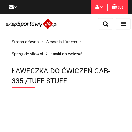
(
0
)
Zaloguj się
Zarejestruj się
Dodaj zgłoszenie
Strona główna
Siłownia i fitness
Zgody cookies
Sprzęt do siłowni
Ławki do ćwiczeń
ŁAWECZKA DO ĆWICZEŃ CAB-
335 /TUFF STUFF