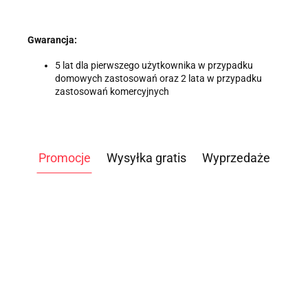
Gwarancja:
5 lat dla pierwszego użytkownika w przypadku
domowych zastosowań oraz 2 lata w przypadku
zastosowań komercyjnych
Promocje
Wysyłka gratis
Wyprzedaże
ATLAS
DO
WIOŚLARZ
ROWER
HUL
STÓŁ
ĆWICZEŃ
3499.00
POWIETRZNY
POWIETRZNY
OBCI
OGRODOWY
NEVADA
-14%
D PM5
AIRBIKE
5699.00
4959.00
BB64
120.
BANKIETOWY
249.00
-4%
PRO TAG
STANDARD
CLASSIC