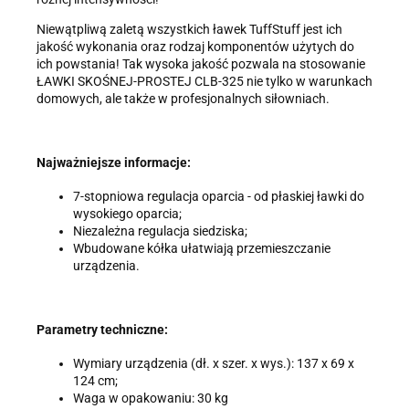
żądania zaprzestania przetwarzania, usunięcia, ograniczenia
przetwarzania, a także prawo wniesienia skargi do Prezesa
Niewątpliwą zaletą wszystkich ławek TuffStuff jest ich
Urzędu Ochrony Danych Osobowych.
jakość wykonania oraz rodzaj komponentów użytych do
ich powstania! Tak wysoka jakość pozwala na stosowanie
ŁAWKI SKOŚNEJ-PROSTEJ CLB-325 nie tylko w warunkach
domowych, ale także w profesjonalnych siłowniach.
Najważniejsze informacje:
7-stopniowa regulacja oparcia - od płaskiej ławki do
wysokiego oparcia;
Niezależna regulacja siedziska;
Wbudowane kółka ułatwiają przemieszczanie
urządzenia.
Parametry techniczne:
Wymiary urządzenia (dł. x szer. x wys.): 137 x 69 x
124 cm;
Waga w opakowaniu: 30 kg