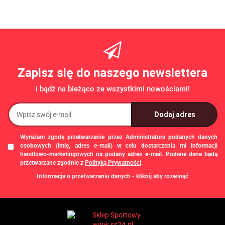
2999.00
-7%
-5%
/
S4428
1
239.04
100KG
LEGS
CROSSFIT
5290.00
4699.00
SCU
121,8X60,9CM
/SONIFIT
/CONCEPT 2
/ASSAULT
/LIFETIME
Zapisz się do naszego newslettera
i bądź na bieżąco ze wszystkimi nowościami!
Wyrażam zgodę przetwarzanie przez Administratora podanych danych
osobowych (imię, adres e-mail) w celu dostarczenia mi informacji
handlowo-marketingowych na podany adres e-mail. Podane dane będą
przetwarzane zgodnie z
Polityką Prywatności
.
Informacja o przetwarzaniu danych - kliknij aby rozwinąć
Administratorem danych osobowych jest Damian Skiba - Klaczkowski
prowadzący działalność gospodarczą pod firmą: TROPS Damian Skiba-
Klaczkowski, Szarotkowa 4/5, 35-604 Rzeszów, NIP: 8133349786. Zgody są
dobrowolne, ale konieczne w celu dostępu do newslettera, mogą być w każdej
chwili wycofane, klikając
link
dostępny na końcu każdej z wiadomości e-mail