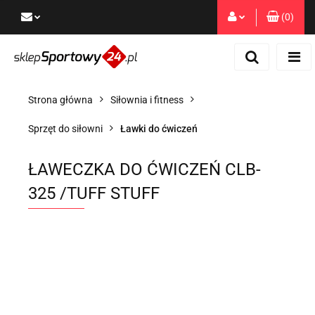
(
0
)
Zaloguj się
Zarejestruj się
Dodaj zgłoszenie
Strona główna
Siłownia i fitness
Zgody cookies
Sprzęt do siłowni
Ławki do ćwiczeń
ŁAWECZKA DO ĆWICZEŃ CLB-
325 /TUFF STUFF