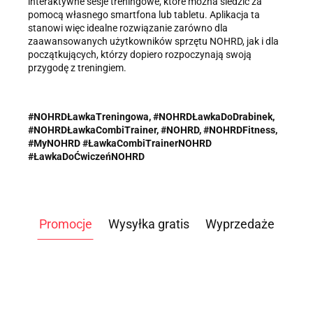
interaktywne sesje treningowe, które można śledzić za
pomocą własnego smartfona lub tabletu. Aplikacja ta
stanowi więc idealne rozwiązanie zarówno dla
zaawansowanych użytkowników sprzętu NOHRD, jak i dla
początkujących, którzy dopiero rozpoczynają swoją
przygodę z treningiem.
#NOHRDŁawkaTreningowa,
#NOHRDŁawkaDoDrabinek,
#NOHRDŁawkaCombiTrainer, #NOHRD, #NOHRDFitness,
#MyNOHRD #ŁawkaCombiTrainerNOHRD
#ŁawkaDoĆwiczeńNOHRD
Promocje
Wysyłka gratis
Wyprzedaże
ATLAS