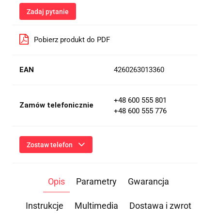
Zadaj pytanie
Pobierz produkt do PDF
EAN
4260263013360
+48 600 555 801
Zamów telefonicznie
+48 600 555 776
Zostaw telefon
Wyślij
Opis
Parametry
Gwarancja
Przesłanie formularza oznacza przekazanie danych osobowych
(imię, numer telefonu) niezbędnych do kontaktu i udzielenia
odpowiedzi na Twoje zapytanie, a także zgodę na ich
Instrukcje
Multimedia
Dostawa i zwrot
przetwarzanie przez Administratora w celu realizacji tego