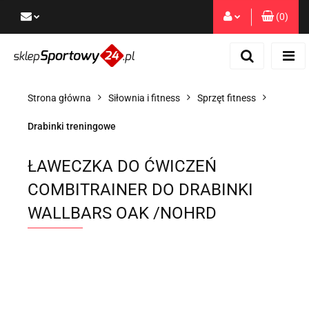
(
0
)
Zaloguj się
Zarejestruj się
Dodaj zgłoszenie
Strona główna
Siłownia i fitness
Sprzęt fitness
Zgody cookies
Drabinki treningowe
ŁAWECZKA DO ĆWICZEŃ
COMBITRAINER DO DRABINKI
WALLBARS OAK /NOHRD