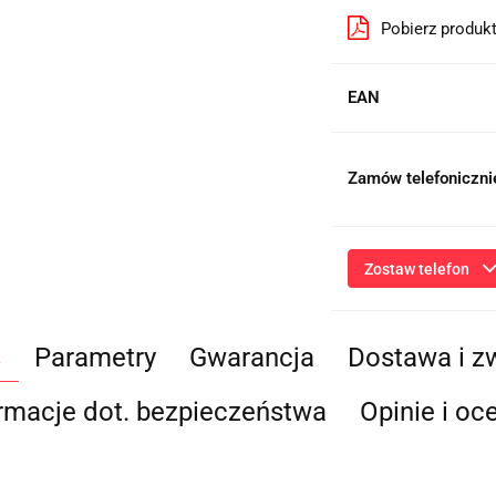
Pobierz produk
EAN
Zamów telefoniczni
Zostaw telefon
s
Parametry
Gwarancja
Dostawa i z
Przesłanie formularza 
niezbędnych do kontaktu
ich przetwarzanie przez
rmacje dot. bezpieczeństwa
Opinie i oc
będą przetwarzane zgod
Informac
Administratorem dany