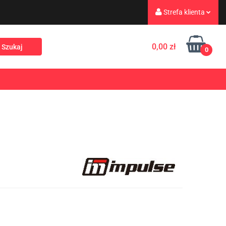
Strefa klienta
eż
Turystyka
Zaloguj się
0,00 zł
0
Zarejestruj się
Dodaj zgłoszenie
Rekreacja
PROMOCJE
NOWOŚCI
Zgody cookies