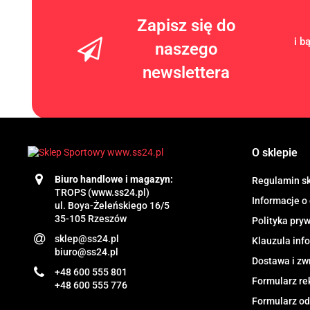
Zapisz się do
i b
naszego
newslettera
O sklepie
Biuro handlowe i magazyn:
Regulamin s
TROPS (www.ss24.pl)
Informacje o
ul. Boya-Żeleńskiego 16/5
35-105 Rzeszów
Polityka pry
sklep@ss24.pl
Klauzula in
biuro@ss24.pl
Dostawa i zw
+48 600 555 801
Formularz re
+48 600 555 776
Formularz od