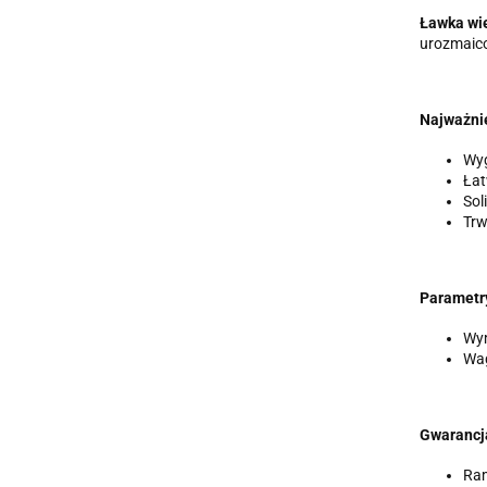
Ławka wi
urozmaico
Najważnie
Wyg
Łat
Sol
Trw
Parametry
Wym
Wag
Gwarancj
Ram