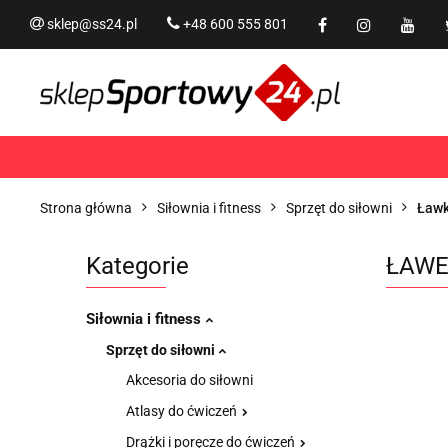
sklep@ss24.pl
+48 600 555 801
Siłownia i fitness
Tram
Rekreacja
PROMOCJ
Siłownia i fitness
Trampoliny i akcesoria
Strona główna
Siłownia i fitness
Sprzęt do siłowni
Ławk
Kategorie
ŁAWE
Siłownia i fitness
Sprzęt do siłowni
Akcesoria do siłowni
Atlasy do ćwiczeń
Drążki i poręcze do ćwiczeń