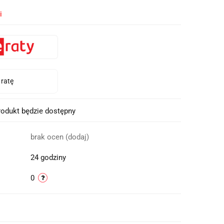
i
odukt będzie dostępny
brak ocen
(dodaj)
24 godziny
0