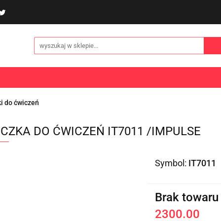
poliny i akcesoria
Gry i zabawy
Sporty
Odzi
E
NOWOŚCI
Gry i zabawy
Sporty
Odzież
Turystyka
i do ćwiczeń
CZKA DO ĆWICZEŃ IT7011 /IMPULSE
Symbol:
IT7011
Brak towaru
2300.00