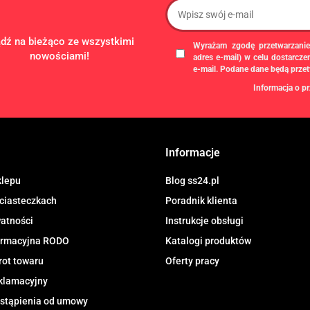
ądź na bieżąco ze wszystkimi
Wyrażam zgodę przetwarzanie
nowościami!
adres e-mail) w celu dostarcz
e-mail. Podane dane będą prze
Informacja o pr
Administratorem danych osobowych
gospodarczą pod firmą: TROPS Damia
8133349786. Zgody są dobrowolne, al
chwili wycofane, klikając
link
dostępny
Informacje
newslettera, lub przez e-mail:
biuro@ss
przechowywane do czasu udzielenia od
dotyczą, przysługuje prawo dostępu
klepu
Blog ss24.pl
przetwarzania, usunięcia, ograniczen
 ciasteczkach
Poradnik klienta
Urzędu Ochrony Danych Osobowych.
watności
Instrukcje obsługi
formacyjna RODO
Katalogi produktów
rot towaru
Oferty pracy
klamacyjny
stąpienia od umowy