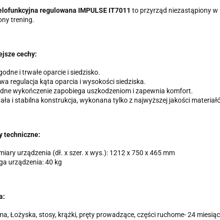
działalność gospodarcz
35-604 Rzeszów, NIP: 81
elofunkcyjna regulowana IMPULSE IT7011
to przyrząd niezastąpiony w 
odpowiedzi, może być w 
ny trening.
przez e-mail:
biuro@ss24
przechowywane do czas
Osobie, której dane d
sprostowania, żądani
jsze cechy:
przetwarzania, a takż
Osobowych.
odne i trwałe oparcie i siedzisko.
wa regulacja kąta oparcia i wysokości siedziska.
idne wykończenie zapobiega uszkodzeniom i zapewnia komfort.
ała i stabilna konstrukcja, wykonana tylko z najwyższej jakości materiał
 techniczne:
iary urządzenia (dł. x szer. x wys.): 1212 x 750 x 465 mm
a urządzenia: 40 kg
a:
a, Łożyska, stosy, krążki, pręty prowadzące, części ruchome- 24 miesiąc