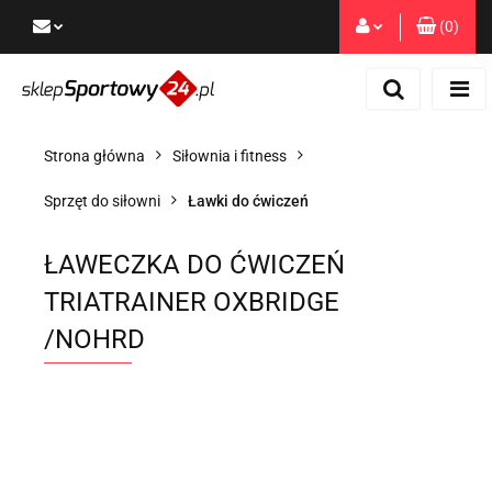
(
0
)
Zaloguj się
Zarejestruj się
Dodaj zgłoszenie
Strona główna
Siłownia i fitness
Zgody cookies
Sprzęt do siłowni
Ławki do ćwiczeń
ŁAWECZKA DO ĆWICZEŃ
TRIATRAINER OXBRIDGE
/NOHRD