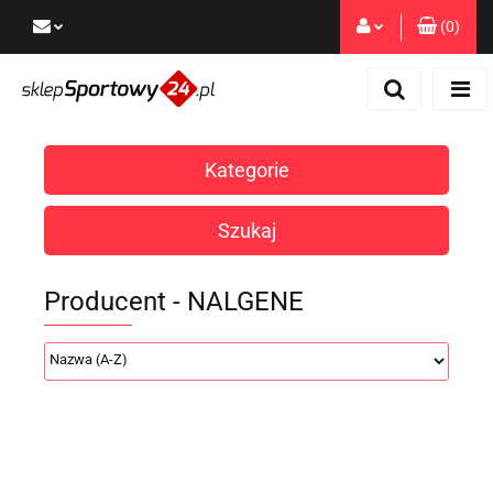
(
0
)
Zaloguj się
Zarejestruj się
Dodaj zgłoszenie
Kategorie
Zgody cookies
Szukaj
Producent - NALGENE