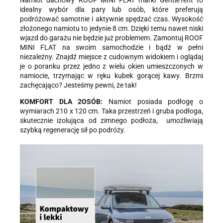
Namiot dachowy ROOF MINI FLAT marki GentleTent to
idealny wybór dla pary lub osób, które preferują
podróżować samotnie i aktywnie spędzać czas. Wysokość
złożonego namiotu to jedynie 8 cm. Dzięki temu nawet niski
wjazd do garażu nie będzie już problemem. Zamontuj ROOF
MINI FLAT na swoim samochodzie i bądź w pełni
niezależny. Znajdź miejsce z cudownym widokiem i oglądaj
je o poranku przez jedno z wielu okien umieszczonych w
namiocie, trzymając w ręku kubek gorącej kawy. Brzmi
zachęcająco? Jesteśmy pewni, że tak!
KOMFORT DLA
2
OSÓB:
Namiot posiada podłogę o
wymiarach 210 x 120 cm. Taka przestrzeń i gruba podłoga,
skutecznie izolująca od zimnego podłoża, umożliwiają
szybką regenerację sił po podróży.