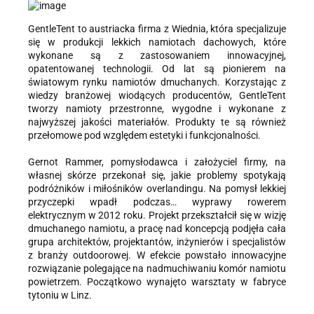
GentleTent to austriacka firma z Wiednia, która specjalizuje
się w produkcji lekkich namiotach dachowych, które
wykonane są z zastosowaniem innowacyjnej,
opatentowanej technologii. Od lat są pionierem na
światowym rynku namiotów dmuchanych. Korzystając z
wiedzy branżowej wiodących producentów, GentleTent
tworzy namioty przestronne, wygodne i wykonane z
najwyższej jakości materiałów. Produkty te są również
przełomowe pod względem estetyki i funkcjonalności.
Gernot Rammer, pomysłodawca i założyciel firmy, na
własnej skórze przekonał się, jakie problemy spotykają
podróżników i miłośników overlandingu. Na pomysł lekkiej
przyczepki wpadł podczas… wyprawy rowerem
elektrycznym w 2012 roku. Projekt przekształcił się w wizję
dmuchanego namiotu, a pracę nad koncepcją podjęła cała
grupa architektów, projektantów, inżynierów i specjalistów
z branży outdoorowej. W efekcie powstało innowacyjne
rozwiązanie polegające na nadmuchiwaniu komór namiotu
powietrzem. Początkowo wynajęto warsztaty w fabryce
tytoniu w Linz.