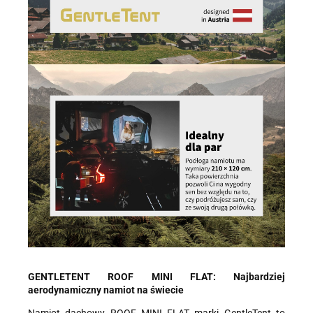
biuro@ss24.pl
lub telefon
+48 600 555 801
,
+48 600 555 776
.
Dane będą przechowywane do czasu udzielenia odpowiedzi na
zapytanie lub cofnięcia zgody. Osobie, której dane dotyczą,
przysługuje prawo dostępu do swoich danych, ich sprostowania,
żądania zaprzestania przetwarzania, usunięcia, ograniczenia
przetwarzania, a także prawo wniesienia skargi do Prezesa
Urzędu Ochrony Danych Osobowych.
GENTLETENT ROOF MINI FLAT: Najbardziej
aerodynamiczny namiot na świecie