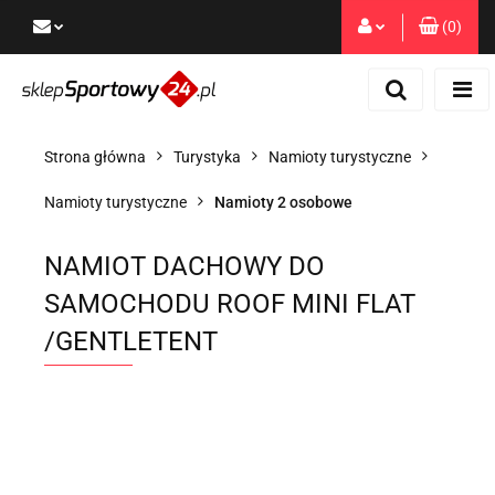
(
0
)
Zaloguj się
Zarejestruj się
Dodaj zgłoszenie
Strona główna
Turystyka
Namioty turystyczne
Zgody cookies
Namioty turystyczne
Namioty 2 osobowe
NAMIOT DACHOWY DO
SAMOCHODU ROOF MINI FLAT
/GENTLETENT