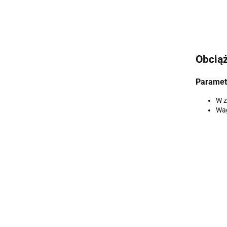
Obciąż
Paramet
W z
Wag