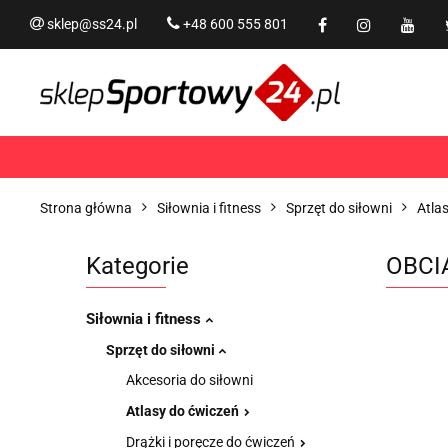
sklep@ss24.pl
+48 600 555 801
Siłownia i fitness
Tram
Rekreacja
PROMOCJ
Siłownia i fitness
Trampoliny i akcesoria
Strona główna
Siłownia i fitness
Sprzęt do siłowni
Atla
Kategorie
OBCI
Siłownia i fitness
Sprzęt do siłowni
Akcesoria do siłowni
Atlasy do ćwiczeń
Drążki i poręcze do ćwiczeń