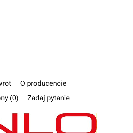
 i udzielenia odpowiedzi na Twoje zapytanie, a także zgodę na
 Administratora w celu realizacji tego kontaktu. Podane dane
nie z
Polityką Prywatności
.
ja o przetwarzaniu danych - kliknij aby rozwinąć
ch osobowych jest Damian Skiba - Klaczkowski prowadzący
ą pod firmą: TROPS Damian Skiba-Klaczkowski, Szarotkowa 4/5,
33349786. Zgoda jest dobrowolna, ale konieczna, do udzielenia
każdej chwili wycofana, kontaktując się z administratorem, np.
.pl
lub telefon
+48 600 555 801
,
+48 600 555 776
. Dane będą
u udzielenia odpowiedzi na zapytanie lub cofnięcia zgody.
otyczą, przysługuje prawo dostępu do swoich danych, ich
a zaprzestania przetwarzania, usunięcia, ograniczenia
e prawo wniesienia skargi do Prezesa Urzędu Ochrony Danych
wrot
O producencie
eny (0)
Zadaj pytanie