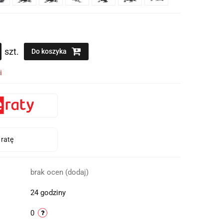
szt.
Do koszyka
i
brak ocen
(dodaj)
24 godziny
0