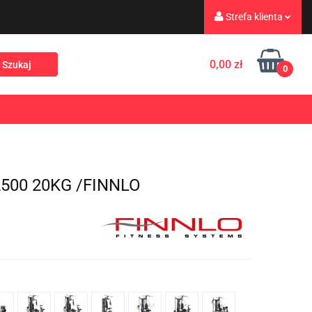
Strefa klienta
eż
Turystyka
Zaloguj się
0,00 zł
0
Zarejestruj się
Dodaj zgłoszenie
Rekreacja
PROMOCJE
NOWOŚCI
Zgody cookies
2500 20KG /FINNLO