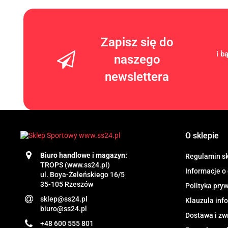
Zapisz się do
i b
naszego
newslettera
O sklepie
Biuro handlowe i magazyn:
Regulamin s
TROPS (www.ss24.pl)
Informacje o
ul. Boya-Żeleńskiego 16/5
35-105 Rzeszów
Polityka pry
sklep@ss24.pl
Klauzula in
biuro@ss24.pl
Dostawa i zw
+48 600 555 801