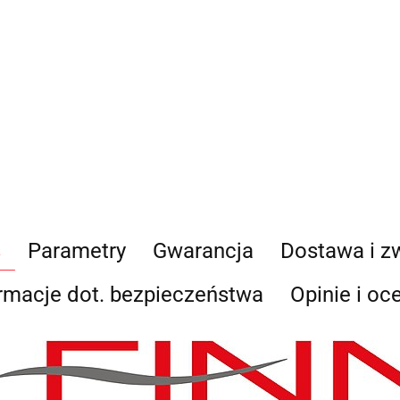
niezbędnych do kontaktu
ich przetwarzanie przez
będą przetwarzane zgod
Informac
Administratorem dany
działalność gospodarcz
35-604 Rzeszów, NIP: 81
odpowiedzi, może być w 
przez e-mail:
biuro@ss24
przechowywane do czas
Osobie, której dane d
sprostowania, żądani
przetwarzania, a takż
Osobowych.
s
Parametry
Gwarancja
Dostawa i z
rmacje dot. bezpieczeństwa
Opinie i oc