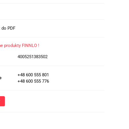
t do PDF
ne produkty FINNLO !
4005251383502
+48 600 555 801
e
+48 600 555 776
Wyślij
oznacza przekazanie danych osobowych (imię, numer telefonu)