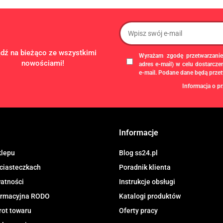
ądź na bieżąco ze wszystkimi
Wyrażam zgodę przetwarzanie
nowościami!
adres e-mail) w celu dostarcz
e-mail. Podane dane będą prze
Informacja o pr
Administratorem danych osobowych
gospodarczą pod firmą: TROPS Damia
8133349786. Zgody są dobrowolne, al
chwili wycofane, klikając
link
dostępny
Informacje
newslettera, lub przez e-mail:
biuro@ss
przechowywane do czasu udzielenia od
dotyczą, przysługuje prawo dostępu
klepu
Blog ss24.pl
przetwarzania, usunięcia, ograniczen
 ciasteczkach
Poradnik klienta
Urzędu Ochrony Danych Osobowych.
watności
Instrukcje obsługi
formacyjna RODO
Katalogi produktów
rot towaru
Oferty pracy