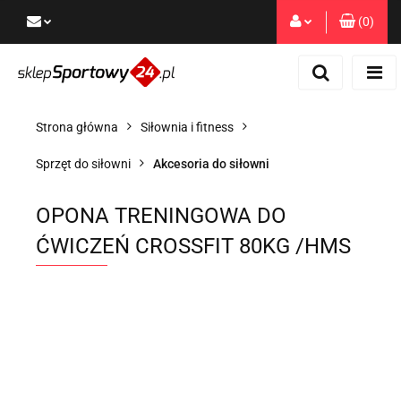
(
0
)
Zaloguj się
Zarejestruj się
Dodaj zgłoszenie
Strona główna
Siłownia i fitness
Zgody cookies
Sprzęt do siłowni
Akcesoria do siłowni
OPONA TRENINGOWA DO
ĆWICZEŃ CROSSFIT 80KG /HMS