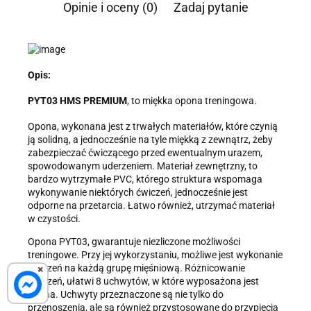
Prywatności
.
Opinie i oceny (0)
Zadaj pytanie
Informacja o przetwarzaniu danych - kliknij aby rozwinąć
Administratorem danych osobowych jest Damian Skiba -
Klaczkowski prowadzący działalność gospodarczą pod firmą:
TROPS Damian Skiba-Klaczkowski, Szarotkowa 4/5, 35-604
Opis:
Rzeszów, NIP: 8133349786. Zgoda jest dobrowolna, ale
konieczna, do udzielenia odpowiedzi, może być w każdej chwili
wycofana, kontaktując się z administratorem, np. przez e-mail:
PYT03 HMS PREMIUM
, to miękka opona treningowa.
biuro@ss24.pl
lub telefon
+48 600 555 801
,
+48 600 555 776
.
Dane będą przechowywane do czasu udzielenia odpowiedzi na
Opona, wykonana jest z trwałych materiałów, które czynią
zapytanie lub cofnięcia zgody. Osobie, której dane dotyczą,
ją solidną, a jednocześnie na tyle miękką z zewnątrz, żeby
przysługuje prawo dostępu do swoich danych, ich sprostowania,
zabezpieczać ćwiczącego przed ewentualnym urazem,
żądania zaprzestania przetwarzania, usunięcia, ograniczenia
spowodowanym uderzeniem. Materiał zewnętrzny, to
przetwarzania, a także prawo wniesienia skargi do Prezesa
bardzo wytrzymałe PVC, którego struktura wspomaga
Urzędu Ochrony Danych Osobowych.
wykonywanie niektórych ćwiczeń, jednocześnie jest
odporne na przetarcia. Łatwo również, utrzymać materiał
w czystości.
Opona PYT03, gwarantuje niezliczone możliwości
treningowe. Przy jej wykorzystaniu, możliwe jest wykonanie
ćwiczeń na każdą grupę mięśniową. Różnicowanie
×
ćwiczeń, ułatwi 8 uchwytów, w które wyposażona jest
opona. Uchwyty przeznaczone są nie tylko do
przenoszenia, ale są również przystosowane do przypięcia