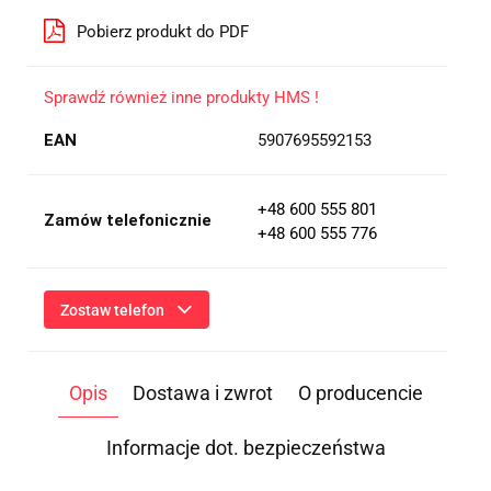
Pobierz produkt do PDF
Sprawdź również inne produkty HMS !
EAN
5907695592153
+48 600 555 801
Zamów telefonicznie
+48 600 555 776
Zostaw telefon
Wyślij
Opis
Dostawa i zwrot
O producencie
Przesłanie formularza oznacza przekazanie danych osobowych
(imię, numer telefonu) niezbędnych do kontaktu i udzielenia
odpowiedzi na Twoje zapytanie, a także zgodę na ich
Informacje dot. bezpieczeństwa
przetwarzanie przez Administratora w celu realizacji tego
kontaktu. Podane dane będą przetwarzane zgodnie z
Polityką