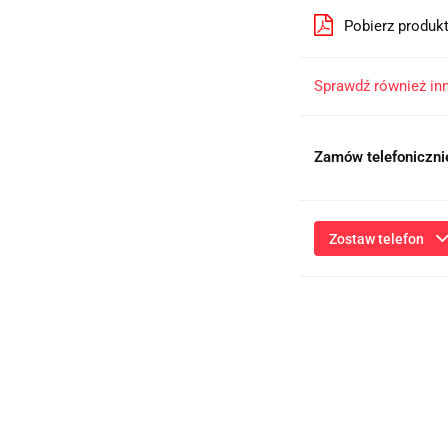
Pobierz produk
Sprawdź również in
Zamów telefoniczni
Zostaw telefon
Przesłanie formularza 
niezbędnych do kontaktu
ich przetwarzanie przez
będą przetwarzane zgod
Informac
Administratorem dany
działalność gospodarcz