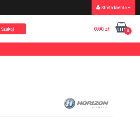
Strefa klienta
eż
Turystyka
Zaloguj się
0,00 zł
0
Zarejestruj się
Dodaj zgłoszenie
Rekreacja
PROMOCJE
NOWOŚCI
Zgody cookies