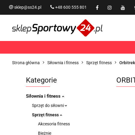
sklep@ss24.pl
+48 600 555 801
Siłownia i fitness
Tram
Rekreacja
PROMOCJ
Siłownia i fitness
Trampoliny i akcesoria
Strona główna
Siłownia i fitness
Sprzęt fitness
Orbitrek
Kategorie
ORBI
Siłownia i fitness
Sprzęt do siłowni
Sprzęt fitness
Akcesoria fitness
Bieżnie