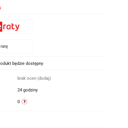
i
odukt będzie dostępny
brak ocen
(dodaj)
24 godziny
0