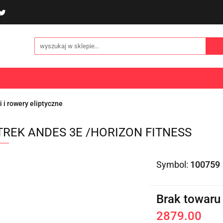
poliny i akcesoria
Gry i zabawy
Sporty
Odzi
E
NOWOŚCI
Gry i zabawy
Sporty
Odzież
Turystyka
i i rowery eliptyczne
TREK ANDES 3E /HORIZON FITNESS
Symbol:
100759
Brak towaru
2879.00