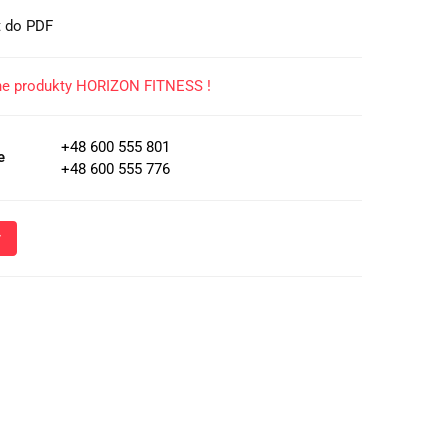
t do PDF
ne produkty HORIZON FITNESS !
+48 600 555 801
e
+48 600 555 776
Wyślij
oznacza przekazanie danych osobowych (imię, numer telefonu)
 i udzielenia odpowiedzi na Twoje zapytanie, a także zgodę na
 Administratora w celu realizacji tego kontaktu. Podane dane
nie z
Polityką Prywatności
.
ja o przetwarzaniu danych - kliknij aby rozwinąć
ch osobowych jest Damian Skiba - Klaczkowski prowadzący
ą pod firmą: TROPS Damian Skiba-Klaczkowski, Szarotkowa 4/5,