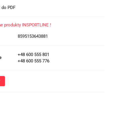
t do PDF
ne produkty INSPORTLINE !
8595153643881
+48 600 555 801
e
+48 600 555 776
Wyślij
oznacza przekazanie danych osobowych (imię, numer telefonu)
 i udzielenia odpowiedzi na Twoje zapytanie, a także zgodę na
 Administratora w celu realizacji tego kontaktu. Podane dane
nie z
Polityką Prywatności
.
ja o przetwarzaniu danych - kliknij aby rozwinąć