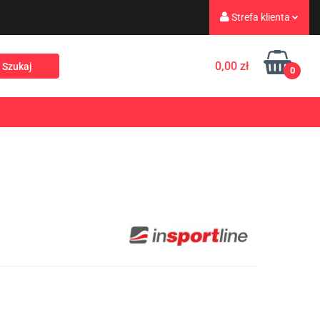
Strefa klienta
eż
Turystyka
Zaloguj się
0,00 zł
0
Zarejestruj się
Dodaj zgłoszenie
Rekreacja
PROMOCJE
NOWOŚCI
Zgody cookies