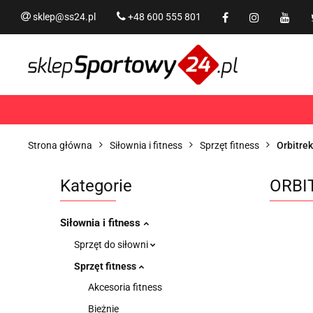
sklep@ss24.pl
+48 600 555 801
Siłownia i fitness
Tram
Rekreacja
PROMOCJ
Siłownia i fitness
Trampoliny i akcesoria
Strona główna
Siłownia i fitness
Sprzęt fitness
Orbitrek
Kategorie
ORBI
Siłownia i fitness
Sprzęt do siłowni
Sprzęt fitness
Akcesoria fitness
Bieżnie