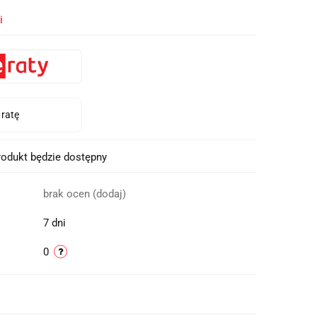
i
odukt będzie dostępny
brak ocen
(dodaj)
7 dni
0