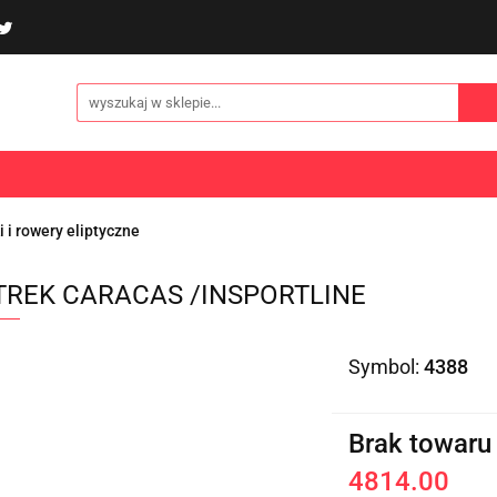
poliny i akcesoria
Gry i zabawy
Sporty
Odzi
E
NOWOŚCI
Gry i zabawy
Sporty
Odzież
Turystyka
i i rowery eliptyczne
TREK CARACAS /INSPORTLINE
Symbol:
4388
Brak towaru
4814.00