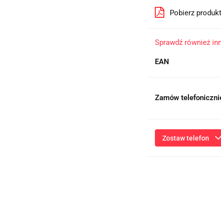
Pobierz produk
Sprawdź również in
EAN
Zamów telefoniczni
Zostaw telefon
Przesłanie formularza 
niezbędnych do kontaktu
ich przetwarzanie przez
będą przetwarzane zgod
Informac