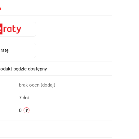
i
odukt będzie dostępny
brak ocen
(dodaj)
7 dni
0