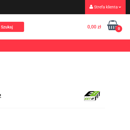
Strefa klienta
eż
Turystyka
Zaloguj się
0,00 zł
0
Zarejestruj się
Dodaj zgłoszenie
Rekreacja
PROMOCJE
NOWOŚCI
Zgody cookies
2