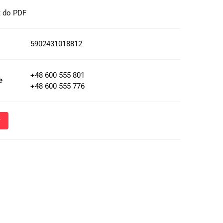
t do PDF
5902431018812
+48 600 555 801
e
+48 600 555 776
Wyślij
oznacza przekazanie danych osobowych (imię, numer telefonu)
 i udzielenia odpowiedzi na Twoje zapytanie, a także zgodę na
 Administratora w celu realizacji tego kontaktu. Podane dane
nie z
Polityką Prywatności
.
ja o przetwarzaniu danych - kliknij aby rozwinąć
ch osobowych jest Damian Skiba - Klaczkowski prowadzący