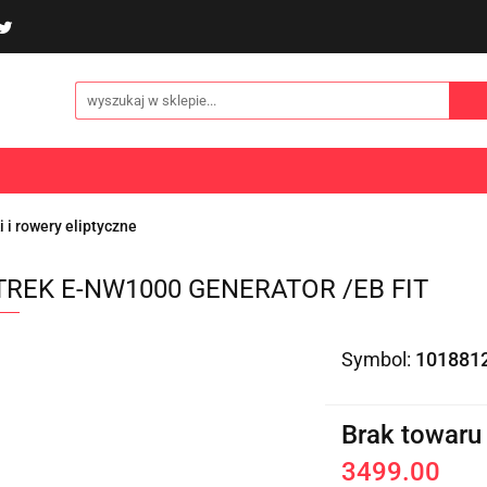
poliny i akcesoria
Gry i zabawy
Sporty
Odzi
E
NOWOŚCI
Gry i zabawy
Sporty
Odzież
Turystyka
i i rowery eliptyczne
TREK E-NW1000 GENERATOR /EB FIT
Symbol:
101881
Brak towaru
3499.00