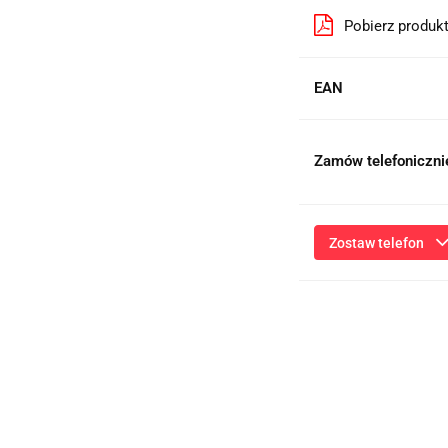
Pobierz produk
EAN
Zamów telefoniczni
Zostaw telefon
Przesłanie formularza 
niezbędnych do kontaktu
ich przetwarzanie przez
będą przetwarzane zgod
Informac
Administratorem dany