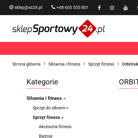
sklep@ss24.pl
+48 600 555 801
Siłownia i fitness
Tram
Rekreacja
PROMOCJ
Siłownia i fitness
Trampoliny i akcesoria
Strona główna
Siłownia i fitness
Sprzęt fitness
Orbitrek
Kategorie
ORBI
Siłownia i fitness
Sprzęt do siłowni
Sprzęt fitness
Akcesoria fitness
Bieżnie