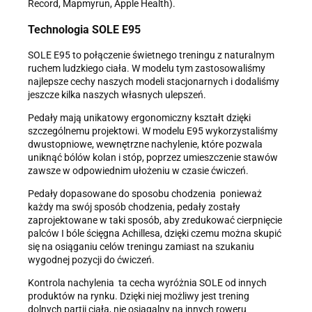
Record, Mapmyrun, Apple Health).
Technologia SOLE E95
SOLE E95 to połączenie świetnego treningu z naturalnym
ruchem ludzkiego ciała. W modelu tym zastosowaliśmy
najlepsze cechy naszych modeli stacjonarnych i dodaliśmy
jeszcze kilka naszych własnych ulepszeń.
Pedały mają unikatowy ergonomiczny kształt dzięki
szczególnemu projektowi. W modelu E95 wykorzystaliśmy
dwustopniowe, wewnętrzne nachylenie, które pozwala
uniknąć bólów kolan i stóp, poprzez umieszczenie stawów
zawsze w odpowiednim ułożeniu w czasie ćwiczeń.
Pedały dopasowane do sposobu chodzenia ­ ponieważ
każdy ma swój sposób chodzenia, pedały zostały
zaprojektowane w taki sposób, aby zredukować cierpnięcie
palców I bóle ścięgna Achillesa, dzięki czemu można skupić
się na osiąganiu celów treningu zamiast na szukaniu
wygodnej pozycji do ćwiczeń.
Kontrola nachylenia ­ ta cecha wyróżnia SOLE od innych
produktów na rynku. Dzięki niej możliwy jest trening
dolnych partii ciała, nie osiągalny na innych roweru