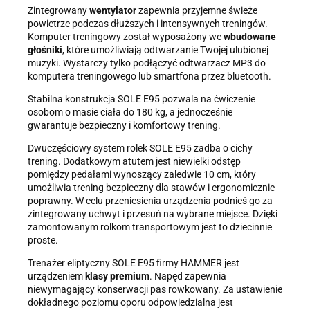
Zintegrowany
wentylator
zapewnia przyjemne świeże
powietrze podczas dłuższych i intensywnych treningów.
Komputer treningowy został wyposażony we
wbudowane
głośniki
, które umożliwiają odtwarzanie Twojej ulubionej
muzyki. Wystarczy tylko podłączyć odtwarzacz MP3 do
komputera treningowego lub smartfona przez bluetooth.
Stabilna konstrukcja SOLE E95 pozwala na ćwiczenie
osobom o masie ciała do 180 kg, a jednocześnie
gwarantuje bezpieczny i komfortowy trening.
Dwuczęściowy system rolek SOLE E95 zadba o cichy
trening. Dodatkowym atutem jest niewielki odstęp
pomiędzy pedałami wynoszący zaledwie 10 cm, który
umożliwia trening bezpieczny dla stawów i ergonomicznie
poprawny. W celu przeniesienia urządzenia podnieś go za
zintegrowany uchwyt i przesuń na wybrane miejsce. Dzięki
zamontowanym rolkom transportowym jest to dziecinnie
proste.
Trenażer eliptyczny SOLE E95 firmy HAMMER jest
urządzeniem
klasy premium
. Napęd zapewnia
niewymagający konserwacji pas rowkowany. Za ustawienie
dokładnego poziomu oporu odpowiedzialna jest