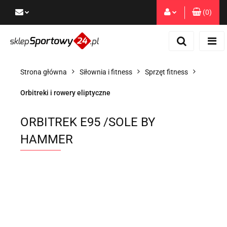
(
0
)
Zaloguj się
Zarejestruj się
Dodaj zgłoszenie
Strona główna
Siłownia i fitness
Sprzęt fitness
Zgody cookies
Orbitreki i rowery eliptyczne
ORBITREK E95 /SOLE BY
HAMMER