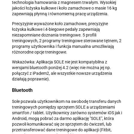
technologia hamowania z magnesem trwałym. Wysokiej
jakości łożyska kulkowe i koło zamachowe o masie 16 kg
zapewniają płynną i równomierną pracę urządzenia.
Precyzyjnie wyważone koło zamachowe, precyzyjne
łożyska kulkowe i 4-biegowe pedały zapewniają
niezapomniane doznania treningowe. 5 profili
treningowych, 2 programy treningowe sterowane tętnem, 2
programy użytkownika i funkcja manualna umożliwiają
różnorodne opcje treningowe.
Wskazówka: Aplikacja SOLE nie jest kompatybilna z
wersjami bluetooth poniżej 4.2 (więc nie można jej np.
połączyć z iPadem2, ale wszystkie nowsze urządzenia
działają poprawnie).
Bluetooth
Sole pozwala użytkownikom na swobodę transferu danych
treningowych pomiędzy sprzętem SOLE a urządzeniami
smartfon / tablet. Użytkownicy zarówno systemów iOS jak i
Android, mogą pobrać za darmo aplikację "SOLE", która
pozwoli komunikować się ze sprzętem do ćwiczeń, lub
przetransferować dane treningowe do aplikacji (Fitbit,