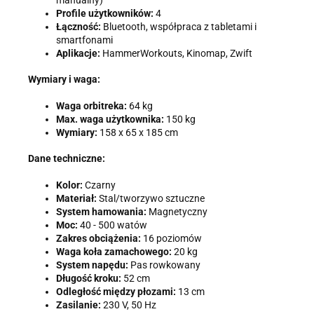
Profile użytkowników:
4
Łączność:
Bluetooth, współpraca z tabletami i
smartfonami
Aplikacje:
HammerWorkouts, Kinomap, Zwift
Wymiary i waga:
Waga orbitreka:
64 kg
Max. waga użytkownika:
150 kg
Wymiary:
158 x 65 x 185 cm
Dane techniczne:
Kolor:
Czarny
Materiał:
Stal/tworzywo sztuczne
System hamowania:
Magnetyczny
Moc:
40 - 500 watów
Zakres obciążenia:
16 poziomów
Waga koła zamachowego:
20 kg
System napędu:
Pas rowkowany
Długość kroku:
52 cm
Odległość między płozami:
13 cm
Zasilanie:
230 V, 50 Hz