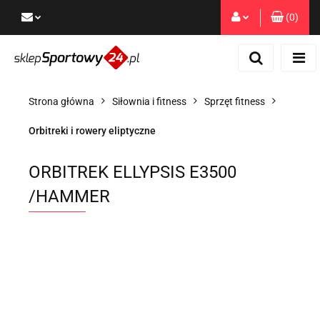
(
0
)
Zaloguj się
Zarejestruj się
Dodaj zgłoszenie
Strona główna
Siłownia i fitness
Sprzęt fitness
Zgody cookies
Orbitreki i rowery eliptyczne
ORBITREK ELLYPSIS E3500
/HAMMER