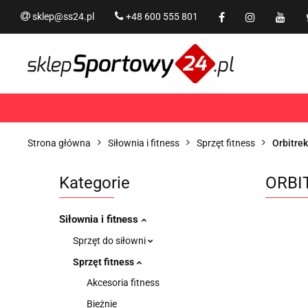
sklep@ss24.pl
+48 600 555 801
Siłownia i fitness
Tram
Rekreacja
PROMOCJ
Siłownia i fitness
Trampoliny i akcesoria
Strona główna
Siłownia i fitness
Sprzęt fitness
Orbitrek
Kategorie
ORBI
Siłownia i fitness
Sprzęt do siłowni
Sprzęt fitness
Akcesoria fitness
Bieżnie