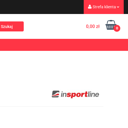
Strefa klienta
eż
Turystyka
Zaloguj się
0,00 zł
0
Zarejestruj się
Dodaj zgłoszenie
Rekreacja
PROMOCJE
NOWOŚCI
Zgody cookies