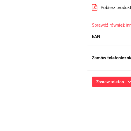
Pobierz produk
Sprawdź również in
EAN
Zamów telefoniczni
Zostaw telefon
Przesłanie formularza 
niezbędnych do kontaktu
ich przetwarzanie przez
będą przetwarzane zgod
Informac