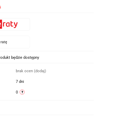
i
odukt będzie dostępny
brak ocen
(dodaj)
7 dni
0