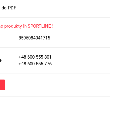
t do PDF
ne produkty INSPORTLINE !
8596084041715
+48 600 555 801
e
+48 600 555 776
Wyślij
oznacza przekazanie danych osobowych (imię, numer telefonu)
 i udzielenia odpowiedzi na Twoje zapytanie, a także zgodę na
 Administratora w celu realizacji tego kontaktu. Podane dane
nie z
Polityką Prywatności
.
ja o przetwarzaniu danych - kliknij aby rozwinąć