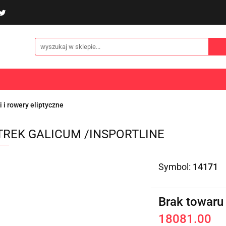
poliny i akcesoria
Gry i zabawy
Sporty
Odzi
E
NOWOŚCI
Gry i zabawy
Sporty
Odzież
Turystyka
i i rowery eliptyczne
TREK GALICUM /INSPORTLINE
Symbol:
14171
Brak towaru
18081.00