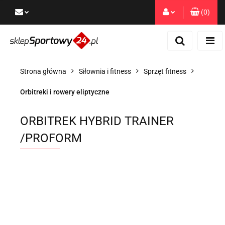
(
0
)
Zaloguj się
Zarejestruj się
Dodaj zgłoszenie
Strona główna
Siłownia i fitness
Sprzęt fitness
Zgody cookies
Orbitreki i rowery eliptyczne
ORBITREK HYBRID TRAINER
/PROFORM