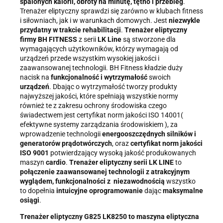
spalonych kalorii, obroty na minutę, tętno i przebieg
.
Trenażer eliptyczny
sprawdzi się zarówno w klubach fitness
i siłowniach, jak i w warunkach domowych. Jest
niezwykle
przydatny w trakcie
rehabilitacji
.
Trenażer eliptyczny
firmy BH FITNESS
z serii
LK Line
są stworzone dla
wymagających użytkowników, którzy wymagają od
urządzeń przede wszystkim wysokiej jakości i
zaawansowanej technologii. BH Fitness kładzie duży
nacisk na
funkcjonalność i wytrzymałość
swoich
urządzeń
. Dbając o wytrzymałość tworzy produkty
najwyższej jakości, które spełniają wszystkie normy
również te z zakresu ochrony środowiska czego
świadectwem jest certyfikat norm jakości ISO 14001(
efektywne systemy zarządzania środowiskiem ), za
wprowadzenie technologii
energooszczędnych silników i
generatorów prądotwórczych
, oraz
certyfikat norm jakości
ISO 9001
potwierdzający wysoką jakość produkowanych
maszyn
cardio
.
Trenażer eliptyczny serii LK LINE
to
połączenie zaawansowanej technologii z atrakcyjnym
wyglądem, funkcjonalności z niezawodnością
wszystko
to dopełnia
intuicyjne oprogramowanie
dając
maksymalne
osiągi
.
Trenażer eliptyczny G825 LK8250 to maszyna eliptyczna