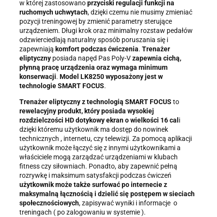
w której zastosowano
przyciski regulacji funkcji na
ruchomych uchwytach
, dzięki czemu nie musimy zmieniać
pozycji treningowej by zmienić parametry sterujące
urządzeniem. Długi krok oraz minimalny rozstaw pedałów
odzwierciedlają naturalny sposób poruszania się i
zapewniają
komfort podczas ćwiczenia
.
Trenażer
eliptyczny
posiada napęd Pas Poly-V
zapewnia cichą,
płynną pracę urządzenia oraz wymaga minimum
konserwacji
.
Model LK8250 wyposażony jest w
technologie SMART FOCUS
.
Trenażer eliptyczny z technologią SMART FOCUS
to
rewelacyjny produkt, który posiada wysokiej
rozdzielczości HD dotykowy ekran o wielkości 16 cal
i
dzięki któremu użytkownik ma dostęp do nowinek
technicznych , internetu, czy telewizji. Za pomocą aplikacji
użytkownik może łączyć się z innymi użytkownikami a
właściciele mogą zarządzać urządzeniami w klubach
fitness czy siłowniach.
Ponadto, aby zapewnić pełną
rozrywkę i maksimum satysfakcji podczas ćwiczeń
użytkownik może także surfować po internecie z
maksymalną łącznością i dzielić się postępem w sieciach
społecznościowych
, zapisywać wyniki i informacje o
treningach ( po zalogowaniu w systemie ).