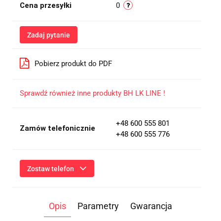
Cena przesyłki
0
Zadaj pytanie
Pobierz produkt do PDF
Sprawdź również inne produkty BH LK LINE !
+48 600 555 801
Zamów telefonicznie
+48 600 555 776
Zostaw telefon
Wyślij
Opis
Parametry
Gwarancja
Przesłanie formularza oznacza przekazanie danych osobowych
(imię, numer telefonu) niezbędnych do kontaktu i udzielenia