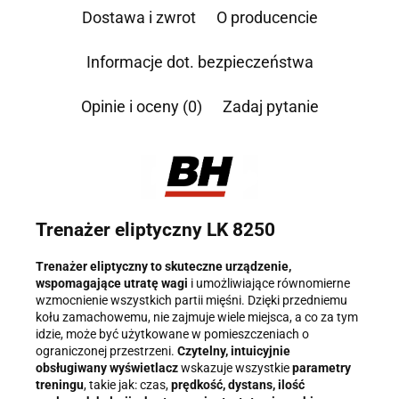
odpowiedzi na Twoje zapytanie, a także zgodę na ich
Dostawa i zwrot
O producencie
przetwarzanie przez Administratora w celu realizacji tego
kontaktu. Podane dane będą przetwarzane zgodnie z
Polityką
Prywatności
.
Informacje dot. bezpieczeństwa
Informacja o przetwarzaniu danych - kliknij aby rozwinąć
Opinie i oceny (0)
Zadaj pytanie
Administratorem danych osobowych jest Damian Skiba -
Klaczkowski prowadzący działalność gospodarczą pod firmą:
TROPS Damian Skiba-Klaczkowski, Szarotkowa 4/5, 35-604
Rzeszów, NIP: 8133349786. Zgoda jest dobrowolna, ale
konieczna, do udzielenia odpowiedzi, może być w każdej chwili
wycofana, kontaktując się z administratorem, np. przez e-mail:
biuro@ss24.pl
lub telefon
+48 600 555 801
,
+48 600 555 776
.
Dane będą przechowywane do czasu udzielenia odpowiedzi na
Trenażer eliptyczny LK 8250
zapytanie lub cofnięcia zgody. Osobie, której dane dotyczą,
przysługuje prawo dostępu do swoich danych, ich sprostowania,
żądania zaprzestania przetwarzania, usunięcia, ograniczenia
Trenażer eliptyczny to skuteczne urządzenie,
przetwarzania, a także prawo wniesienia skargi do Prezesa
wspomagające utratę wagi
i umożliwiające równomierne
Urzędu Ochrony Danych Osobowych.
wzmocnienie wszystkich partii mięśni. Dzięki przedniemu
kołu zamachowemu, nie zajmuje wiele miejsca, a co za tym
idzie, może być użytkowane w pomieszczeniach o
ograniczonej przestrzeni.
Czytelny, intuicyjnie
obsługiwany wyświetlacz
wskazuje wszystkie
parametry
treningu
, takie jak: czas,
prędkość, dystans, ilość