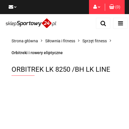
(
0
)
Zaloguj się
Zarejestruj się
Dodaj zgłoszenie
Strona główna
Siłownia i fitness
Sprzęt fitness
Zgody cookies
Orbitreki i rowery eliptyczne
ORBITREK LK 8250 /BH LK LINE