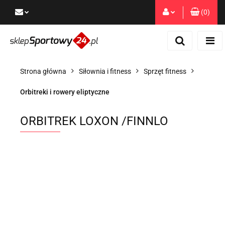
(
0
)
Zaloguj się
Zarejestruj się
Dodaj zgłoszenie
Strona główna
Siłownia i fitness
Sprzęt fitness
Zgody cookies
Orbitreki i rowery eliptyczne
ORBITREK LOXON /FINNLO