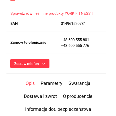
Sprawdź również inne produkty YORK FITNESS !
EAN
014961520781
+48 600 555 801
Zamów telefonicznie
+48 600 555 776
Zostaw telefon
Wyślij
Opis
Parametry
Gwarancja
Przesłanie formularza oznacza przekazanie danych osobowych
(imię, numer telefonu) niezbędnych do kontaktu i udzielenia
odpowiedzi na Twoje zapytanie, a także zgodę na ich
Dostawa i zwrot
O producencie
przetwarzanie przez Administratora w celu realizacji tego
kontaktu. Podane dane będą przetwarzane zgodnie z
Polityką
Prywatności
.
Informacje dot. bezpieczeństwa
Informacja o przetwarzaniu danych - kliknij aby rozwinąć