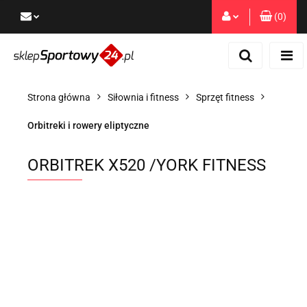
(
0
)
Zaloguj się
Zarejestruj się
Dodaj zgłoszenie
Strona główna
Siłownia i fitness
Sprzęt fitness
Zgody cookies
Orbitreki i rowery eliptyczne
ORBITREK X520 /YORK FITNESS