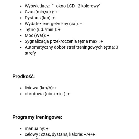
Wyświetlacz: "1 okno LCD - 2 kolorowy"
Czas (min,sek): +
Dystans (km): +
Wydatek energetyczny (cal): +
Tętno (ud./min.): +
Moc (Wat): +
Sygnalizacja przekroczenia tętna max.: +
Automatyczny dobór stref treningowych tętna: 3
strefy
Prędkość:
liniowa (km/h): +
obrotowa (obr./min.): +
Programy treningowe:
manualny: +
celowy : czas, dystans, kalorie: +/+/+