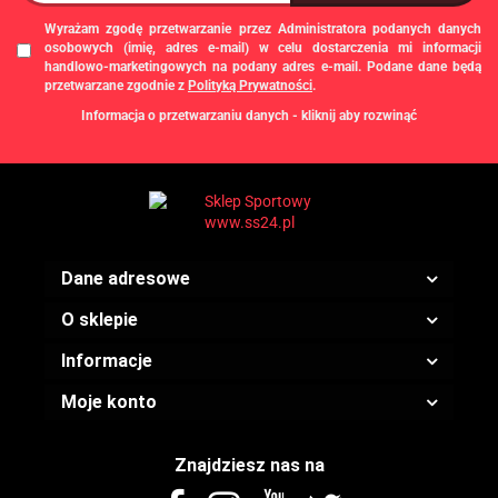
Wyrażam zgodę przetwarzanie przez Administratora podanych danych
osobowych (imię, adres e-mail) w celu dostarczenia mi informacji
handlowo-marketingowych na podany adres e-mail. Podane dane będą
przetwarzane zgodnie z
Polityką Prywatności
.
Informacja o przetwarzaniu danych - kliknij aby rozwinąć
Administratorem danych osobowych jest Damian Skiba - Klaczkowski
prowadzący działalność gospodarczą pod firmą: TROPS Damian Skiba-
Klaczkowski, Szarotkowa 4/5, 35-604 Rzeszów, NIP: 8133349786. Zgody są
dobrowolne, ale konieczne w celu dostępu do newslettera, mogą być w każdej
chwili wycofane, klikając
link
dostępny na końcu każdej z wiadomości e-mail
przesyłanej w ramach newslettera, lub przez e-mail:
biuro@ss24.pl
lub telefon
+48 600 555 801
,
+48 600 555 776
. Dane będą przechowywane do czasu
Dane adresowe
udzielenia odpowiedzi na zapytanie lub cofnięcia zgody. Osobie, której dane
dotyczą, przysługuje prawo dostępu do swoich danych, ich sprostowania,
żądania zaprzestania przetwarzania, usunięcia, ograniczenia przetwarzania,
O sklepie
a także prawo wniesienia skargi do Prezesa Urzędu Ochrony Danych
Osobowych.
Informacje
Moje konto
Znajdziesz nas na