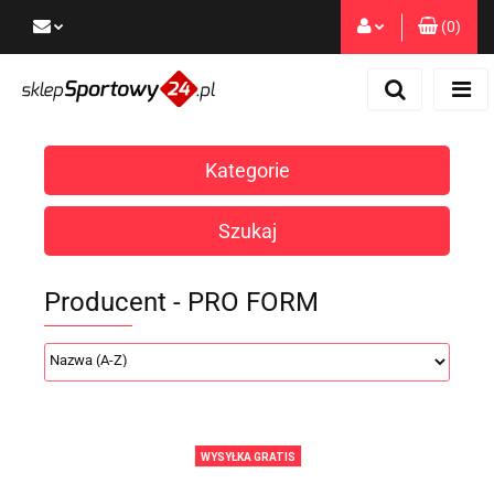
(
0
)
Zaloguj się
Zarejestruj się
Dodaj zgłoszenie
Kategorie
Zgody cookies
Szukaj
Producent - PRO FORM
WYSYŁKA GRATIS