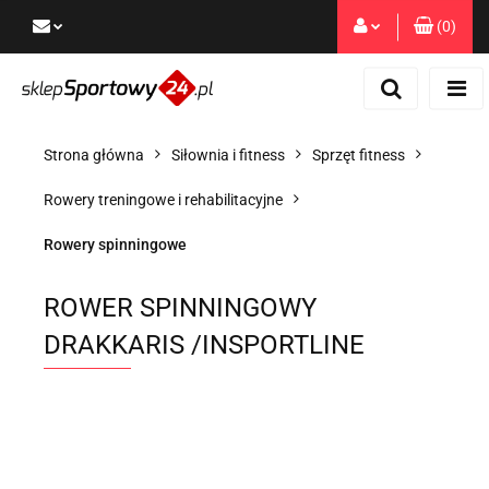
(
0
)
Zaloguj się
Zarejestruj się
Dodaj zgłoszenie
Strona główna
Siłownia i fitness
Sprzęt fitness
Zgody cookies
Rowery treningowe i rehabilitacyjne
Rowery spinningowe
ROWER SPINNINGOWY
DRAKKARIS /INSPORTLINE