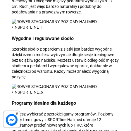
ruchowymi. Odległość między pedałami wynosi tylko 17
cm. Ruch jest więc bardzo naturalny i podobny do
pedałowania na prawdziwym rowerze.
Wygodne i regulowane siodło
Szerokie siodło z oparciem z siatki jest bardzo wygodne,
dzięki czemu możesz wytrzymać długie sesje treningowe
bez uciążliwego nacisku. Możesz ustawić odległość między
siodłem a pedałami i wyregulować oparcie, dokładnie w
zależności od wzrostu. Każdy może znaleźć wygodną
pozycję.
Programy idealne dla każdego
×
Możesz wybierać z szerokiej gamy programów. Poziomy
rower treningowy inSPORTline Halimed oferuje 12
programów predefiniowanych lub HRC, które
automatycznie zmieniają obciążenie, dzięki czemu zawsze