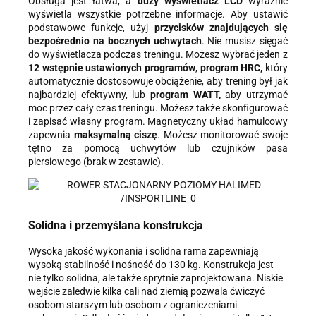
Obsługa jest łatwa, a
duży wyświetlacz LCD
wyraźnie
wyświetla wszystkie potrzebne informacje. Aby ustawić
podstawowe funkcje, użyj
przycisków znajdujących się
bezpośrednio na bocznych uchwytach
. Nie musisz sięgać
do wyświetlacza podczas treningu. Możesz wybrać jeden z
12 wstępnie ustawionych programów
,
program HRC,
który
automatycznie dostosowuje obciążenie, aby trening był jak
najbardziej efektywny, lub
program WATT,
aby utrzymać
moc przez cały czas treningu. Możesz także skonfigurować
i zapisać własny program. Magnetyczny układ hamulcowy
zapewnia
maksymalną ciszę
. Możesz monitorować swoje
tętno za pomocą uchwytów lub czujników pasa
piersiowego (brak w zestawie).
Solidna i przemyślana konstrukcja
Wysoka jakość wykonania i solidna rama zapewniają
wysoką stabilność i nośność do 130 kg. Konstrukcja jest
nie tylko solidna, ale także sprytnie zaprojektowana. Niskie
wejście zaledwie kilka cali nad ziemią pozwala ćwiczyć
osobom starszym lub osobom z ograniczeniami