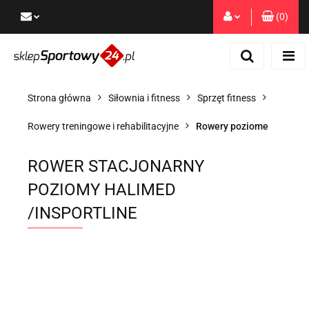
(
0
)
Zaloguj się
Zarejestruj się
Dodaj zgłoszenie
Strona główna
Siłownia i fitness
Sprzęt fitness
Zgody cookies
Rowery treningowe i rehabilitacyjne
Rowery poziome
ROWER STACJONARNY
POZIOMY HALIMED
/INSPORTLINE