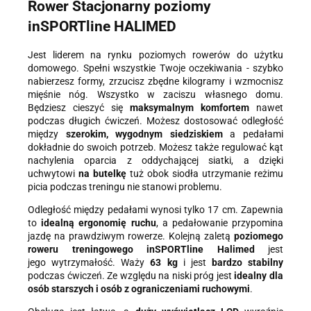
Rower Stacjonarny poziomy
Dane będą przechowywane do czasu udzielenia odpowiedzi na
zapytanie lub cofnięcia zgody. Osobie, której dane dotyczą,
inSPORTline HALIMED
przysługuje prawo dostępu do swoich danych, ich sprostowania,
żądania zaprzestania przetwarzania, usunięcia, ograniczenia
przetwarzania, a także prawo wniesienia skargi do Prezesa
Jest liderem na rynku poziomych rowerów do użytku
Urzędu Ochrony Danych Osobowych.
domowego. Spełni wszystkie Twoje oczekiwania - szybko
nabierzesz formy, zrzucisz zbędne kilogramy i wzmocnisz
mięśnie nóg. Wszystko w zaciszu własnego domu.
Będziesz cieszyć się
maksymalnym komfortem
nawet
podczas długich ćwiczeń. Możesz dostosować odległość
między
szerokim, wygodnym siedziskiem
a pedałami
dokładnie do swoich potrzeb. Możesz także regulować kąt
nachylenia oparcia z oddychającej siatki, a dzięki
uchwytowi
na butelkę
tuż obok siodła utrzymanie reżimu
picia podczas treningu nie stanowi problemu.
Odległość między pedałami wynosi tylko 17 cm. Zapewnia
to
idealną ergonomię ruchu
, a pedałowanie przypomina
jazdę na prawdziwym rowerze. Kolejną zaletą
poziomego
roweru treningowego inSPORTline Halimed
jest
jego wytrzymałość. Waży
63 kg
i jest
bardzo stabilny
podczas ćwiczeń. Ze względu na niski próg jest
idealny dla
osób starszych i osób z ograniczeniami ruchowymi
.