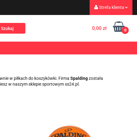
Strefa klienta
eż
Turystyka
Zaloguj się
0,00 zł
0
Zarejestruj się
Dodaj zgłoszenie
Rekreacja
PROMOCJE
NOWOŚCI
Zgody cookies
ównie w piłkach do koszykówki. Firma
Spalding
została
iesz w naszym sklepie sportowym ss24.pl.