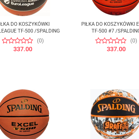
IŁKA DO KOSZYKÓWKI
PIŁKA DO KOSZYKÓWKI 
Produkt niedostępny
Produkt niedostępny
EAGUE TF-500 /SPALDING
TF-500 #7 /SPALDIN
(0)
(0)
337.00
337.00