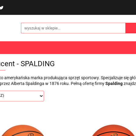
poliny i akcesoria
Gry i zabawy
Sporty
Odzi
E
NOWOŚCI
Gry i zabawy
Sporty
Odzież
Turystyka
cent - SPALDING
to amerykańska marka produkująca sprzęt sportowy. Specjalizuje się gł
przez Alberta Spaldinga w 1876 roku. Pełną ofertę firmy
Spalding
znajdz