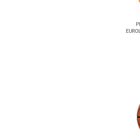
P
EUROL