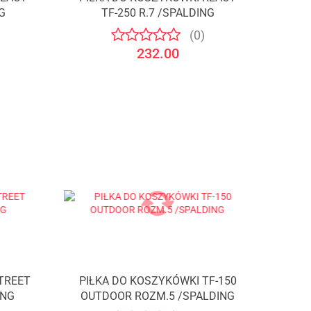
Produkt niedostępny
G
TF-250 R.7 /SPALDING
(0)
232.00
TREET
PIŁKA DO KOSZYKÓWKI TF-150
Produkt niedostępny
ING
OUTDOOR ROZM.5 /SPALDING