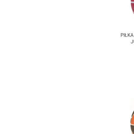
PIŁK
J