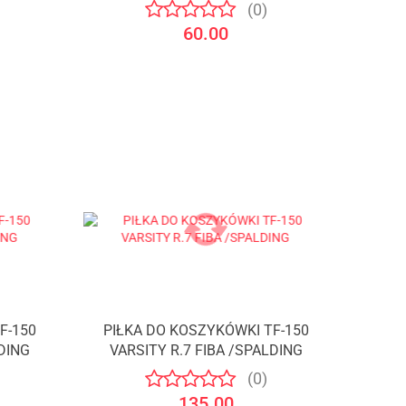
(0)
60.00
F-150
PIŁKA DO KOSZYKÓWKI TF-150
Produkt niedostępny
LDING
VARSITY R.7 FIBA /SPALDING
(0)
135.00