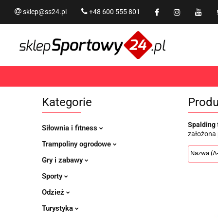
sklep@ss24.pl
+48 600 555 801
Siłownia i fitness
Tram
Rekreacja
PROMOCJ
Siłownia i fitness
Trampoliny i akcesoria
Kategorie
Produ
Spalding
Siłownia i fitness
założona 
Trampoliny ogrodowe
Gry i zabawy
Sporty
Odzież
Turystyka