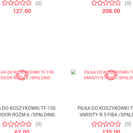
(0)
(0)
127.00
208.00
A DO KOSZYKÓWKI TF-150
PIŁKA DO KOSZYKÓWKI T
Produkt niedostępny
Produkt niedostępny
OOR ROZM.6 /SPALDING
VARSITY R.5 FIBA /SPA
(0)
(0)
62.00
135.00