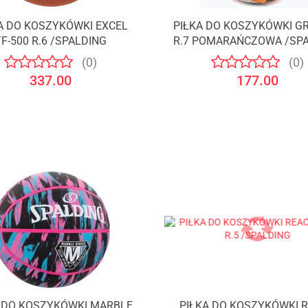
A DO KOSZYKÓWKI EXCEL
PIŁKA DO KOSZYKÓWKI GR
Produkt niedostępny
Produkt niedostępny
TF-500 R.6 /SPALDING
R.7 POMARAŃCZOWA /SP
(0)
(0)
337.00
177.00
A DO KOSZYKÓWKI MARBLE
PIŁKA DO KOSZYKÓWKI 