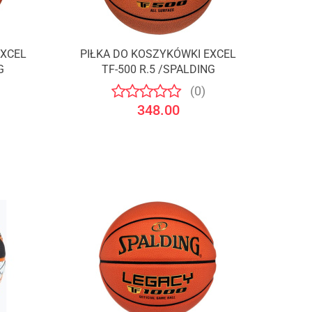
EXCEL
PIŁKA DO KOSZYKÓWKI EXCEL
Produkt niedostępny
G
TF-500 R.5 /SPALDING
(0)
348.00