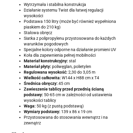
Wytrzymała i stabilna konstrukcja
Działanie systemu Twist dla łatwej regulacji
wysokości
Podstawa 150 litry (może być również wypełniona
piaskiem do 210 kg)
Stalowa obręcz
Siatka z polipropylenu przystosowana do każdych
warunków pogodowych
Specjalne kolory odporne na działanie promieni UV
Koła dla zapewnienia pełnej mobilności
Materiał konstrukcyjny:
stal
Materiał płyty:
poliwęglan, polietylen
Regulowana wysokość:
2,30 do 3,05 m
Wielkość całkowita:
W144 x H88 cm x T4
Średnica obręczy:
45 cm
Zawieszenie tablicy przed przednią ścianą
podstawy:
50-65 cm w zależności od ustawienia
wysokości tablicy
Waga:
50 kg (z pustą podstawą)
Wymiary podstawy:
139 x 86 x 19 cm
Przystosowana do stosowania wewnątrz i na
zewnątrz