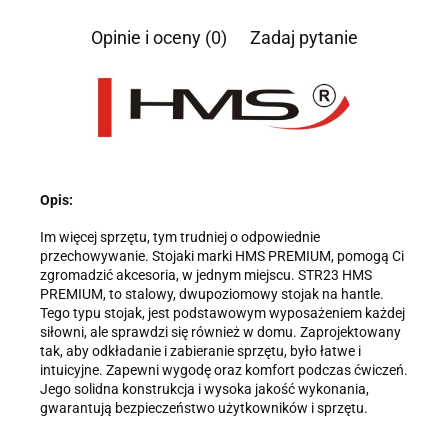
Informacja o przetwarzaniu danych - kliknij aby rozwinąć
Opinie i oceny (0)
Zadaj pytanie
Administratorem danych osobowych jest Damian Skiba -
Klaczkowski prowadzący działalność gospodarczą pod firmą:
TROPS Damian Skiba-Klaczkowski, Szarotkowa 4/5, 35-604
Rzeszów, NIP: 8133349786. Zgoda jest dobrowolna, ale
konieczna, do udzielenia odpowiedzi, może być w każdej chwili
wycofana, kontaktując się z administratorem, np. przez e-mail:
biuro@ss24.pl
lub telefon
+48 600 555 801
,
+48 600 555 776
.
Dane będą przechowywane do czasu udzielenia odpowiedzi na
zapytanie lub cofnięcia zgody. Osobie, której dane dotyczą,
przysługuje prawo dostępu do swoich danych, ich sprostowania,
Opis:
żądania zaprzestania przetwarzania, usunięcia, ograniczenia
przetwarzania, a także prawo wniesienia skargi do Prezesa
Im więcej sprzętu, tym trudniej o odpowiednie
Urzędu Ochrony Danych Osobowych.
przechowywanie. Stojaki marki HMS PREMIUM, pomogą Ci
zgromadzić akcesoria, w jednym miejscu. STR23 HMS
PREMIUM, to stalowy, dwupoziomowy stojak na hantle.
Tego typu stojak, jest podstawowym wyposażeniem każdej
siłowni, ale sprawdzi się również w domu. Zaprojektowany
tak, aby odkładanie i zabieranie sprzętu, było łatwe i
intuicyjne. Zapewni wygodę oraz komfort podczas ćwiczeń.
Jego solidna konstrukcja i wysoka jakość wykonania,
gwarantują bezpieczeństwo użytkowników i sprzętu.