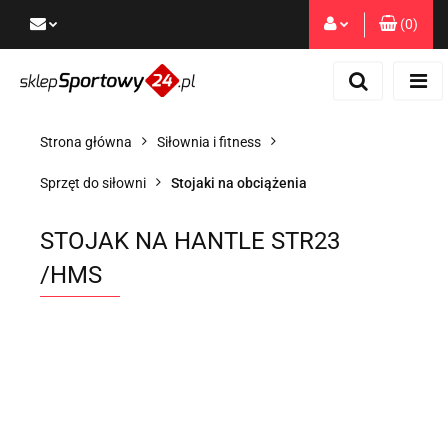
(
0
)
Zaloguj się
Zarejestruj się
Dodaj zgłoszenie
Strona główna
Siłownia i fitness
Zgody cookies
Sprzęt do siłowni
Stojaki na obciążenia
STOJAK NA HANTLE STR23
/HMS