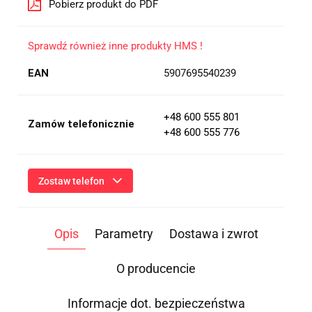
Pobierz produkt do PDF
Sprawdź również inne produkty HMS !
EAN
5907695540239
+48 600 555 801
Zamów telefonicznie
+48 600 555 776
Zostaw telefon
Wyślij
Opis
Parametry
Dostawa i zwrot
Przesłanie formularza oznacza przekazanie danych osobowych
(imię, numer telefonu) niezbędnych do kontaktu i udzielenia
odpowiedzi na Twoje zapytanie, a także zgodę na ich
O producencie
przetwarzanie przez Administratora w celu realizacji tego
kontaktu. Podane dane będą przetwarzane zgodnie z
Polityką
Prywatności
.
Informacje dot. bezpieczeństwa