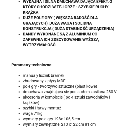
WYDAJNA I SILNA DMUCHAWA DAJĄCA EFEKT, O
KTÓRY CHODZI W TEJ GRZE - SZYBKIE RUCHY
KRĄŻKA
DUŻE POLE GRY ( WIĘKSZA RADOŚĆ DLA
GRAJĄCYCH) ,DUŻA WAGA I SOLIDNA
KONSTRUKCJA ( DUŻA STABINOŚĆ URZĄDZENIA)
BANDY WYKONANE SĄ Z ALUMINIUM CO
ZAPEWNIA ICH ZDECYDOWANIE WYŻSZĄ
WYTRZYMAŁOŚĆ
Parametry techniczne:
manualy licznik bramek
zbudowany z płyty MDF
pole gry - tworzywo sztuczne (plastikowe)
dmuchawa znajdująca sie pod stołem zasilana 230 V
akcesoria w komplecie ( po 4 sztuki zawodników i
krążków)
szybki i łatwy montaż
waga 71kg
wymiary pola gry 198x 106,5 cm
wymiary zewnętrzne: 213 x122 cm 81 cm