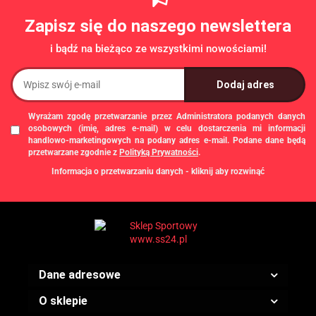
Zapisz się do naszego newslettera
i bądź na bieżąco ze wszystkimi nowościami!
Wyrażam zgodę przetwarzanie przez Administratora podanych danych
osobowych (imię, adres e-mail) w celu dostarczenia mi informacji
handlowo-marketingowych na podany adres e-mail. Podane dane będą
przetwarzane zgodnie z
Polityką Prywatności
.
Informacja o przetwarzaniu danych - kliknij aby rozwinąć
Administratorem danych osobowych jest Damian Skiba - Klaczkowski
prowadzący działalność gospodarczą pod firmą: TROPS Damian Skiba-
Klaczkowski, Szarotkowa 4/5, 35-604 Rzeszów, NIP: 8133349786. Zgody są
dobrowolne, ale konieczne w celu dostępu do newslettera, mogą być w każdej
chwili wycofane, klikając
link
dostępny na końcu każdej z wiadomości e-mail
przesyłanej w ramach newslettera, lub przez e-mail:
biuro@ss24.pl
lub telefon
+48 600 555 801
,
+48 600 555 776
. Dane będą przechowywane do czasu
Dane adresowe
udzielenia odpowiedzi na zapytanie lub cofnięcia zgody. Osobie, której dane
dotyczą, przysługuje prawo dostępu do swoich danych, ich sprostowania,
żądania zaprzestania przetwarzania, usunięcia, ograniczenia przetwarzania,
O sklepie
a także prawo wniesienia skargi do Prezesa Urzędu Ochrony Danych