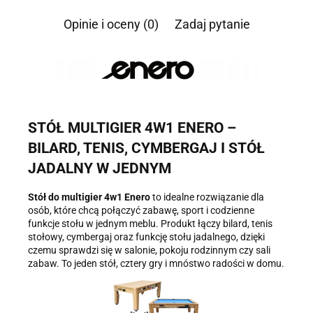
Informacja o przetwarzaniu danych - kliknij aby rozwinąć
Opinie i oceny (0)
Zadaj pytanie
Administratorem danych osobowych jest Damian Skiba -
Klaczkowski prowadzący działalność gospodarczą pod firmą:
TROPS Damian Skiba-Klaczkowski, Szarotkowa 4/5, 35-604
Rzeszów, NIP: 8133349786. Zgoda jest dobrowolna, ale
konieczna, do udzielenia odpowiedzi, może być w każdej chwili
wycofana, kontaktując się z administratorem, np. przez e-mail:
biuro@ss24.pl
lub telefon
+48 600 555 801
,
+48 600 555 776
.
Dane będą przechowywane do czasu udzielenia odpowiedzi na
zapytanie lub cofnięcia zgody. Osobie, której dane dotyczą,
STÓŁ MULTIGIER 4W1 ENERO –
przysługuje prawo dostępu do swoich danych, ich sprostowania,
żądania zaprzestania przetwarzania, usunięcia, ograniczenia
BILARD, TENIS, CYMBERGAJ I STÓŁ
przetwarzania, a także prawo wniesienia skargi do Prezesa
JADALNY W JEDNYM
Urzędu Ochrony Danych Osobowych.
Stół do multigier 4w1 Enero
to idealne rozwiązanie dla
osób, które chcą połączyć zabawę, sport i codzienne
funkcje stołu w jednym meblu. Produkt łączy bilard, tenis
stołowy, cymbergaj oraz funkcję stołu jadalnego, dzięki
czemu sprawdzi się w salonie, pokoju rodzinnym czy sali
zabaw. To jeden stół, cztery gry i mnóstwo radości w domu.