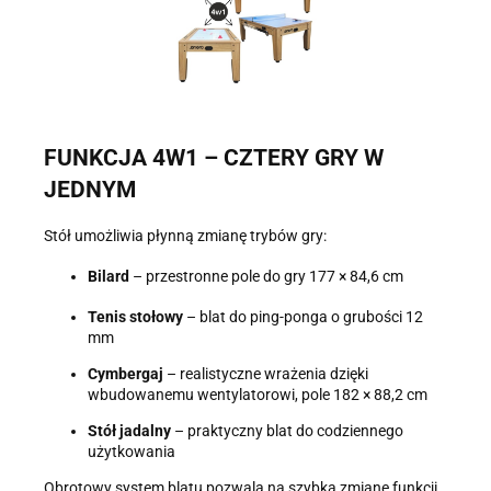
FUNKCJA 4W1 – CZTERY GRY W
JEDNYM
Stół umożliwia płynną zmianę trybów gry:
Bilard
– przestronne pole do gry 177 × 84,6 cm
Tenis stołowy
– blat do ping-ponga o grubości 12
mm
Cymbergaj
– realistyczne wrażenia dzięki
wbudowanemu wentylatorowi, pole 182 × 88,2 cm
Stół jadalny
– praktyczny blat do codziennego
użytkowania
Obrotowy system blatu pozwala na szybką zmianę funkcji