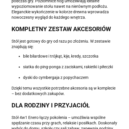
podczas gry. Poziomnice nóg umożliwiają idealne
wypoziomowanie stołu nawet na nierównym podłożu.
Eleganckie wykończenie w kolorze drewna wprowadza
nowoczesny wygląd do każdego wnętrza.
KOMPLETNY ZESTAW AKCESORIÓW
Stół jest gotowy do gry od razu po złożeniu. W zestawie
znajdują się:
bile bilardowe i trójkąt, kije, kredy, szczotka
siatka do ping-ponga z zaciskami, rakietki i piłeczki
dyski do cymbergaja z popychaczem
Dzięki temu wszystkie potrzebne akcesoria są w komplecie
– bez dodatkowych zakupów.
DLA RODZINY I PRZYJACIÓŁ
Stół 4w1 Enero łączy pokolenia – umożliwia wspólne
spędzanie czasu przy grach, relaksie i posiłkach. Doskonały
wybór do domu, szkoły czy sali zabaw, zapewnia godziny