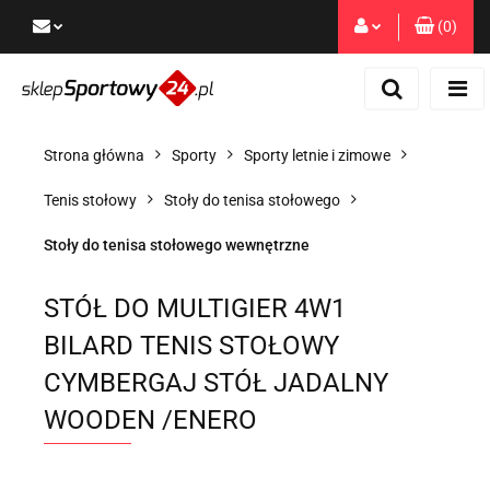
(
0
)
Zaloguj się
Zarejestruj się
Dodaj zgłoszenie
Strona główna
Sporty
Sporty letnie i zimowe
Zgody cookies
Tenis stołowy
Stoły do tenisa stołowego
Stoły do tenisa stołowego wewnętrzne
STÓŁ DO MULTIGIER 4W1
BILARD TENIS STOŁOWY
CYMBERGAJ STÓŁ JADALNY
WOODEN /ENERO