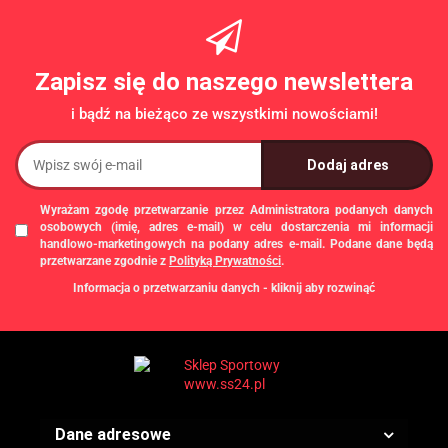
Zapisz się do naszego newslettera
i bądź na bieżąco ze wszystkimi nowościami!
Wyrażam zgodę przetwarzanie przez Administratora podanych danych
osobowych (imię, adres e-mail) w celu dostarczenia mi informacji
handlowo-marketingowych na podany adres e-mail. Podane dane będą
przetwarzane zgodnie z
Polityką Prywatności
.
Informacja o przetwarzaniu danych - kliknij aby rozwinąć
Administratorem danych osobowych jest Damian Skiba - Klaczkowski
prowadzący działalność gospodarczą pod firmą: TROPS Damian Skiba-
Klaczkowski, Szarotkowa 4/5, 35-604 Rzeszów, NIP: 8133349786. Zgody są
dobrowolne, ale konieczne w celu dostępu do newslettera, mogą być w każdej
chwili wycofane, klikając
link
dostępny na końcu każdej z wiadomości e-mail
przesyłanej w ramach newslettera, lub przez e-mail:
biuro@ss24.pl
lub telefon
+48 600 555 801
,
+48 600 555 776
. Dane będą przechowywane do czasu
Dane adresowe
udzielenia odpowiedzi na zapytanie lub cofnięcia zgody. Osobie, której dane