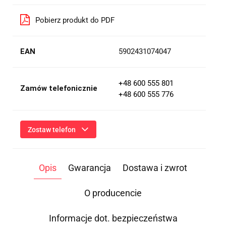
Pobierz produkt do PDF
EAN
5902431074047
+48 600 555 801
Zamów telefonicznie
+48 600 555 776
Zostaw telefon
Wyślij
Opis
Gwarancja
Dostawa i zwrot
Przesłanie formularza oznacza przekazanie danych osobowych
(imię, numer telefonu) niezbędnych do kontaktu i udzielenia
odpowiedzi na Twoje zapytanie, a także zgodę na ich
O producencie
przetwarzanie przez Administratora w celu realizacji tego
kontaktu. Podane dane będą przetwarzane zgodnie z
Polityką
Prywatności
.
Informacje dot. bezpieczeństwa