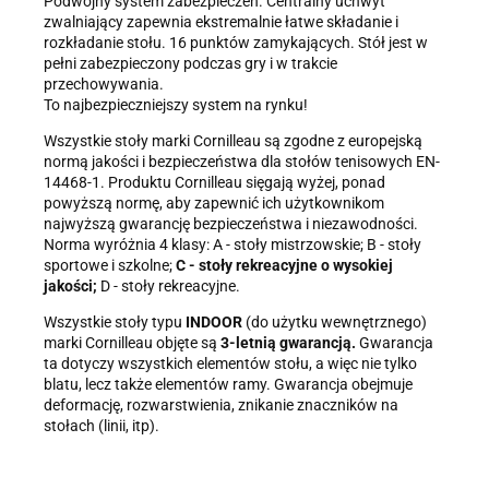
Podwójny system zabezpieczeń. Centralny uchwyt
zwalniający zapewnia ekstremalnie łatwe składanie i
rozkładanie stołu. 16 punktów zamykających. Stół jest w
pełni zabezpieczony podczas gry i w trakcie
przechowywania.
To najbezpieczniejszy system na rynku!
Wszystkie stoły marki Cornilleau są zgodne z europejską
normą jakości i bezpieczeństwa dla stołów tenisowych EN-
14468-1. Produktu Cornilleau sięgają wyżej, ponad
powyższą normę, aby zapewnić ich użytkownikom
najwyższą gwarancję bezpieczeństwa i niezawodności.
Norma wyróżnia 4 klasy: A - stoły mistrzowskie; B - stoły
sportowe i szkolne;
C - stoły rekreacyjne o wysokiej
jakości;
D - stoły rekreacyjne.
Wszystkie stoły typu
INDOOR
(do użytku wewnętrznego)
marki Cornilleau objęte są
3-letnią gwarancją.
Gwarancja
ta dotyczy wszystkich elementów stołu, a więc nie tylko
blatu, lecz także elementów ramy. Gwarancja obejmuje
deformację, rozwarstwienia, znikanie znaczników na
stołach (linii, itp).