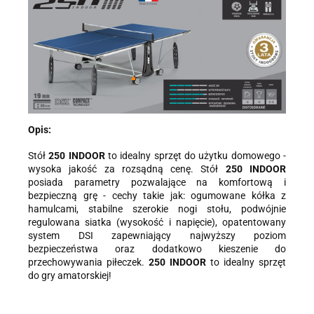
konieczna, do udzielenia odpowiedzi, może być w każdej chwili
wycofana, kontaktując się z administratorem, np. przez e-mail:
biuro@ss24.pl
lub telefon
+48 600 555 801
,
+48 600 555 776
.
Dane będą przechowywane do czasu udzielenia odpowiedzi na
zapytanie lub cofnięcia zgody. Osobie, której dane dotyczą,
przysługuje prawo dostępu do swoich danych, ich sprostowania,
żądania zaprzestania przetwarzania, usunięcia, ograniczenia
przetwarzania, a także prawo wniesienia skargi do Prezesa
Urzędu Ochrony Danych Osobowych.
Opis:
Stół
250 INDOOR
to idealny sprzęt do użytku domowego -
wysoka jakość za rozsądną cenę. Stół
250 INDOOR
posiada parametry pozwalające na komfortową i
bezpieczną grę - cechy takie jak: ogumowane kółka z
hamulcami, stabilne szerokie nogi stołu, podwójnie
regulowana siatka (wysokość i napięcie), opatentowany
system DSI zapewniający najwyższy poziom
bezpieczeństwa oraz dodatkowo kieszenie do
przechowywania piłeczek.
250 INDOOR
to idealny sprzęt
do gry amatorskiej!