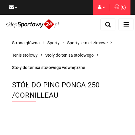
(
0
)
Zaloguj się
Zarejestruj się
Dodaj zgłoszenie
Strona główna
Sporty
Sporty letnie i zimowe
Zgody cookies
Tenis stołowy
Stoły do tenisa stołowego
Stoły do tenisa stołowego wewnętrzne
STÓŁ DO PING PONGA 250
/CORNILLEAU