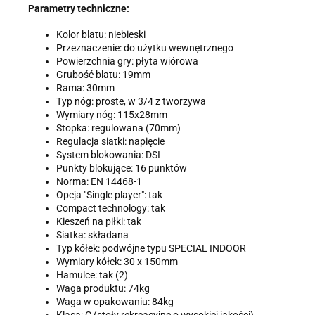
Parametry techniczne:
Kolor blatu: niebieski
Przeznaczenie: do użytku wewnętrznego
Powierzchnia gry: płyta wiórowa
Grubość blatu: 19mm
Rama: 30mm
Typ nóg: proste, w 3/4 z tworzywa
Wymiary nóg: 115x28mm
Stopka: regulowana (70mm)
Regulacja siatki: napięcie
System blokowania: DSI
Punkty blokujące: 16 punktów
Norma: EN 14468-1
Opcja "Single player": tak
Compact technology: tak
Kieszeń na piłki: tak
Siatka: składana
Typ kółek: podwójne typu SPECIAL INDOOR
Wymiary kółek: 30 x 150mm
Hamulce: tak (2)
Waga produktu: 74kg
Waga w opakowaniu: 84kg
Klasa: C (stoły rekreacyjne o wysokiej jakości)