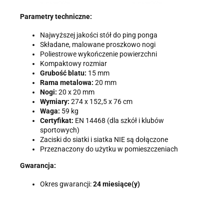
Parametry techniczne:
Najwyższej jakości stół do ping ponga
Składane, malowane proszkowo nogi
Poliestrowe wykończenie powierzchni
Kompaktowy rozmiar
Grubość blatu:
15 mm
Rama metalowa:
20 mm
Nogi:
20 x 20 mm
Wymiary:
274 x 152,5 x 76 cm
Waga:
59 kg
Certyfikat:
EN 14468 (dla szkół i klubów
sportowych)
Zaciski do siatki i siatka NIE są dołączone
Przeznaczony do użytku w pomieszczeniach
Gwarancja:
Okres gwarancji:
24 miesiące(y)