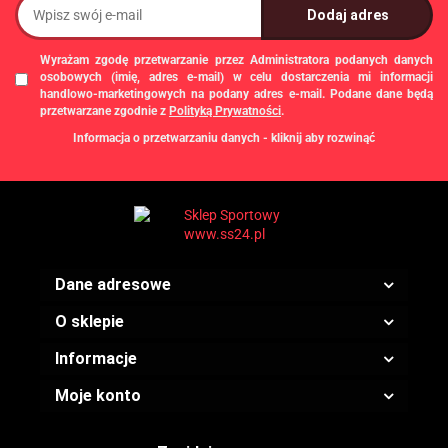
Wyrażam zgodę przetwarzanie przez Administratora podanych danych
osobowych (imię, adres e-mail) w celu dostarczenia mi informacji
handlowo-marketingowych na podany adres e-mail. Podane dane będą
przetwarzane zgodnie z
Polityką Prywatności
.
Informacja o przetwarzaniu danych - kliknij aby rozwinąć
Administratorem danych osobowych jest Damian Skiba - Klaczkowski
prowadzący działalność gospodarczą pod firmą: TROPS Damian Skiba-
Klaczkowski, Szarotkowa 4/5, 35-604 Rzeszów, NIP: 8133349786. Zgody są
dobrowolne, ale konieczne w celu dostępu do newslettera, mogą być w każdej
chwili wycofane, klikając
link
dostępny na końcu każdej z wiadomości e-mail
przesyłanej w ramach newslettera, lub przez e-mail:
biuro@ss24.pl
lub telefon
+48 600 555 801
,
+48 600 555 776
. Dane będą przechowywane do czasu
Dane adresowe
udzielenia odpowiedzi na zapytanie lub cofnięcia zgody. Osobie, której dane
dotyczą, przysługuje prawo dostępu do swoich danych, ich sprostowania,
żądania zaprzestania przetwarzania, usunięcia, ograniczenia przetwarzania,
O sklepie
a także prawo wniesienia skargi do Prezesa Urzędu Ochrony Danych
Osobowych.
Informacje
Moje konto