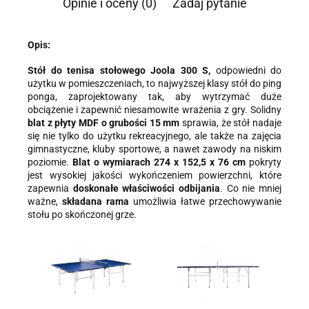
Opinie i oceny (0)
Zadaj pytanie
Informacja o przetwarzaniu danych - kliknij aby rozwinąć
Administratorem danych osobowych jest Damian Skiba -
Opis:
Klaczkowski prowadzący działalność gospodarczą pod firmą:
TROPS Damian Skiba-Klaczkowski, Szarotkowa 4/5, 35-604
Stół do tenisa stołowego Joola 300 S,
odpowiedni do
Rzeszów, NIP: 8133349786. Zgoda jest dobrowolna, ale
użytku w pomieszczeniach, to najwyższej klasy stół do ping
konieczna, do udzielenia odpowiedzi, może być w każdej chwili
wycofana, kontaktując się z administratorem, np. przez e-mail:
ponga, zaprojektowany tak, aby wytrzymać duże
biuro@ss24.pl
lub telefon
+48 600 555 801
,
+48 600 555 776
.
obciążenie i zapewnić niesamowite wrażenia z gry. Solidny
Dane będą przechowywane do czasu udzielenia odpowiedzi na
blat z płyty MDF o
grubości 15 mm
sprawia, że stół nadaje
zapytanie lub cofnięcia zgody. Osobie, której dane dotyczą,
się nie tylko do użytku rekreacyjnego, ale także na zajęcia
przysługuje prawo dostępu do swoich danych, ich sprostowania,
gimnastyczne, kluby sportowe, a nawet zawody na niskim
żądania zaprzestania przetwarzania, usunięcia, ograniczenia
poziomie.
Blat o wymiarach 274 x 152,5 x 76 cm
pokryty
przetwarzania, a także prawo wniesienia skargi do Prezesa
jest wysokiej jakości wykończeniem powierzchni, które
Urzędu Ochrony Danych Osobowych.
zapewnia
doskonałe właściwości odbijania
. Co nie mniej
ważne,
składana rama
umożliwia łatwe przechowywanie
stołu po skończonej grze.