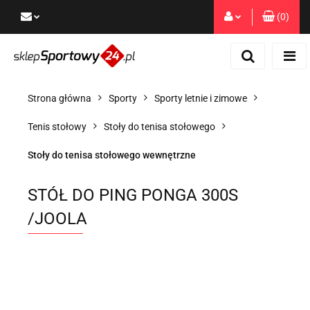
(
0
)
Zaloguj się
Zarejestruj się
Dodaj zgłoszenie
Strona główna
Sporty
Sporty letnie i zimowe
Zgody cookies
Tenis stołowy
Stoły do tenisa stołowego
Stoły do tenisa stołowego wewnętrzne
STÓŁ DO PING PONGA 300S
/JOOLA