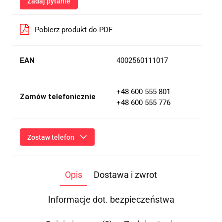
Zadaj pytanie
Pobierz produkt do PDF
EAN
4002560111017
+48 600 555 801
Zamów telefonicznie
+48 600 555 776
Zostaw telefon
Wyślij
Opis
Dostawa i zwrot
Przesłanie formularza oznacza przekazanie danych osobowych
(imię, numer telefonu) niezbędnych do kontaktu i udzielenia
odpowiedzi na Twoje zapytanie, a także zgodę na ich
Informacje dot. bezpieczeństwa
przetwarzanie przez Administratora w celu realizacji tego
kontaktu. Podane dane będą przetwarzane zgodnie z
Polityką
Prywatności
.