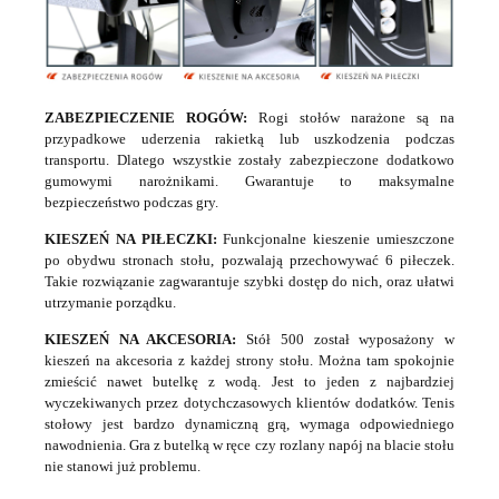
ZABEZPIECZENIE ROGÓW:
Rogi stołów narażone są na
przypadkowe uderzenia rakietką lub uszkodzenia podczas
transportu. Dlatego wszystkie zostały zabezpieczone dodatkowo
gumowymi narożnikami. Gwarantuje to maksymalne
bezpieczeństwo podczas gry.
KIESZEŃ NA PIŁECZKI:
Funkcjonalne kieszenie umieszczone
po obydwu stronach stołu, pozwalają przechowywać 6 piłeczek.
Takie rozwiązanie zagwarantuje szybki dostęp do nich, oraz ułatwi
utrzymanie porządku.
KIESZEŃ NA AKCESORIA:
Stół 500 został wyposażony w
kieszeń na akcesoria z każdej strony stołu. Można tam spokojnie
zmieścić nawet butelkę z wodą. Jest to jeden z najbardziej
wyczekiwanych przez dotychczasowych klientów dodatków. Tenis
stołowy jest bardzo dynamiczną grą, wymaga odpowiedniego
nawodnienia. Gra z butelką w ręce czy rozlany napój na blacie stołu
nie stanowi już problemu.