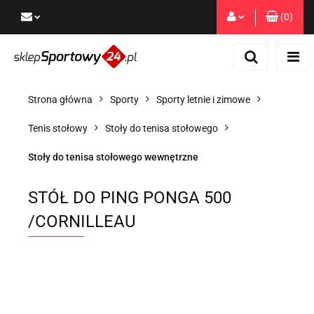
(
0
)
Zaloguj się
Zarejestruj się
Dodaj zgłoszenie
Strona główna
Sporty
Sporty letnie i zimowe
Zgody cookies
Tenis stołowy
Stoły do tenisa stołowego
Stoły do tenisa stołowego wewnętrzne
STÓŁ DO PING PONGA 500
/CORNILLEAU