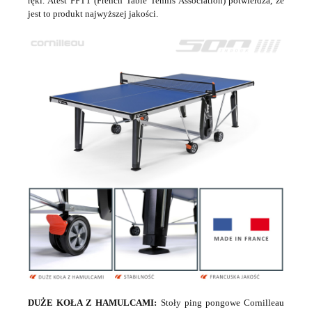
ręki. Atest FFTT (French Table Tennis Association) potwierdza, że
jest to produkt najwyższej jakości.
DUŻE KOŁA Z HAMULCAMI:
Stoły ping pongowe Cornilleau