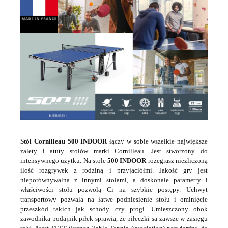
konieczna, do udzielenia odpowiedzi, może być w każdej chwili
wycofana, kontaktując się z administratorem, np. przez e-mail:
biuro@ss24.pl
lub telefon
+48 600 555 801
,
+48 600 555 776
.
Dane będą przechowywane do czasu udzielenia odpowiedzi na
zapytanie lub cofnięcia zgody. Osobie, której dane dotyczą,
przysługuje prawo dostępu do swoich danych, ich sprostowania,
żądania zaprzestania przetwarzania, usunięcia, ograniczenia
przetwarzania, a także prawo wniesienia skargi do Prezesa
Urzędu Ochrony Danych Osobowych.
Stół Cornilleau 500 INDOOR
łączy w sobie wszelkie największe
zalety i atuty stołów marki Cornilleau. Jest stworzony do
intensywnego użytku. Na stole
500 INDOOR
rozegrasz niezliczoną
ilość rozgrywek z rodziną i przyjaciółmi. Jakość gry jest
nieporównywalna z innymi stołami, a doskonałe parametry i
właściwości stołu pozwolą Ci na szybkie postępy. Uchwyt
transportowy pozwala na łatwe podniesienie stołu i ominięcie
przeszkód takich jak schody czy progi. Umieszczony obok
zawodnika podajnik piłek sprawia, że piłeczki sa zawsze w zasięgu