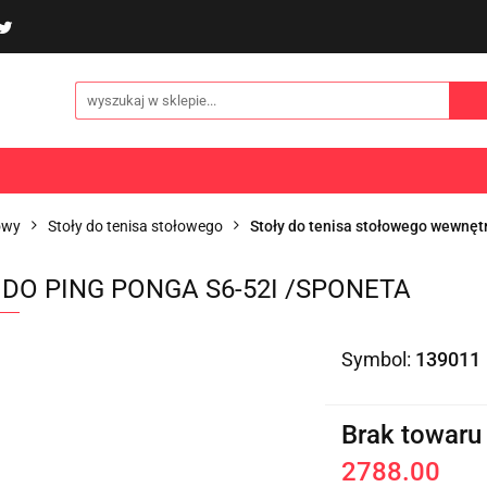
poliny i akcesoria
Gry i zabawy
Sporty
Odzi
E
NOWOŚCI
Gry i zabawy
Sporty
Odzież
Turystyka
owy
Stoły do tenisa stołowego
Stoły do tenisa stołowego wewnęt
 DO PING PONGA S6-52I /SPONETA
Symbol:
139011
Brak towaru
2788.00