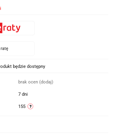
i
odukt będzie dostępny
brak ocen
(dodaj)
7 dni
155