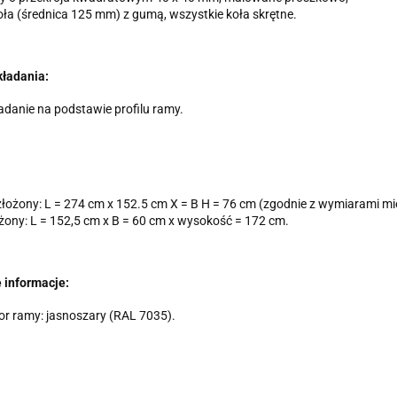
oła (średnica 125 mm) z gumą, wszystkie koła skrętne.
kładania:
adanie na podstawie profilu ramy.
łożony: L = 274 cm x 152.5 cm X = B H = 76 cm (zgodnie z wymiarami 
żony: L = 152,5 cm x B = 60 cm x wysokość = 172 cm.
 informacje:
or ramy: jasnoszary (RAL 7035).