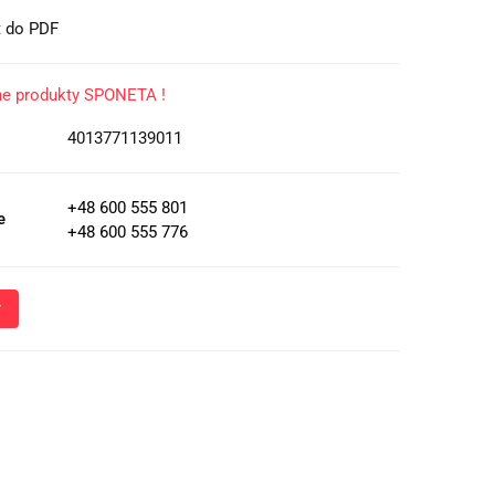
t do PDF
ne produkty SPONETA !
4013771139011
+48 600 555 801
e
+48 600 555 776
Wyślij
oznacza przekazanie danych osobowych (imię, numer telefonu)
 i udzielenia odpowiedzi na Twoje zapytanie, a także zgodę na
 Administratora w celu realizacji tego kontaktu. Podane dane
nie z
Polityką Prywatności
.
ja o przetwarzaniu danych - kliknij aby rozwinąć