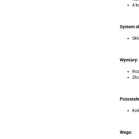
4 k
System s
Skł
Wymiary:
Roz
Zło
Pozostałe
Kol
Waga: