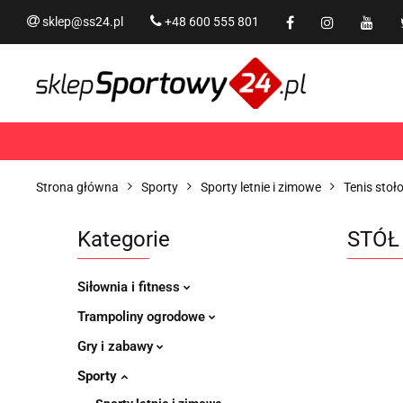
sklep@ss24.pl
+48 600 555 801
Siłownia i fitness
Tram
Rekreacja
PROMOCJ
Siłownia i fitness
Trampoliny i akcesoria
Strona główna
Sporty
Sporty letnie i zimowe
Tenis stoł
Kategorie
STÓŁ
Siłownia i fitness
Trampoliny ogrodowe
Gry i zabawy
Sporty