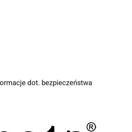
ch osobowych jest Damian Skiba - Klaczkowski prowadzący
ą pod firmą: TROPS Damian Skiba-Klaczkowski, Szarotkowa 4/5,
33349786. Zgoda jest dobrowolna, ale konieczna, do udzielenia
każdej chwili wycofana, kontaktując się z administratorem, np.
.pl
lub telefon
+48 600 555 801
,
+48 600 555 776
. Dane będą
u udzielenia odpowiedzi na zapytanie lub cofnięcia zgody.
otyczą, przysługuje prawo dostępu do swoich danych, ich
a zaprzestania przetwarzania, usunięcia, ograniczenia
e prawo wniesienia skargi do Prezesa Urzędu Ochrony Danych
formacje dot. bezpieczeństwa