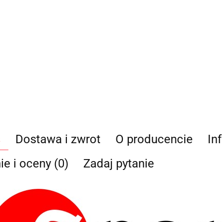
Administratorem dany
działalność gospodarcz
35-604 Rzeszów, NIP: 81
odpowiedzi, może być w 
przez e-mail:
biuro@ss24
przechowywane do czas
Osobie, której dane d
sprostowania, żądani
przetwarzania, a takż
Osobowych.
s
Dostawa i zwrot
O producencie
In
ie i oceny (0)
Zadaj pytanie