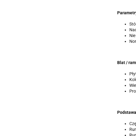
Parametry
Stó
Nad
Nie
Nor
Blat / ram
Pły
Kol
Wie
Pro
Podstawa
Czę
Rur
Rur