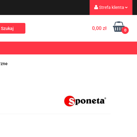
Strefa klienta
eż
Turystyka
Zaloguj się
0,00 zł
0
Zarejestruj się
Dodaj zgłoszenie
Rekreacja
PROMOCJE
NOWOŚCI
Zgody cookies
rzne