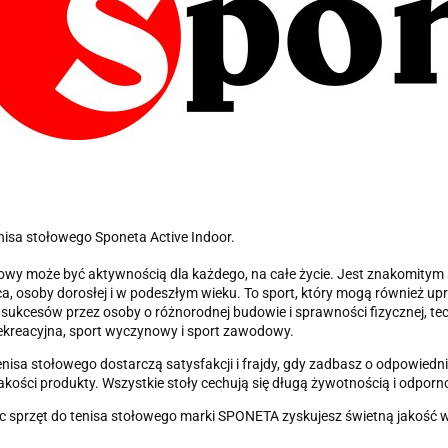
enisa stołowego Sponeta Active Indoor.
łowy może być aktywnością dla każdego, na całe życie. Jest znakomitym
a, osoby dorosłej i w podeszłym wieku. To sport, który mogą również u
 sukcesów przez osoby o różnorodnej budowie i sprawności fizycznej, tec
rekreacyjna, sport wyczynowy i sport zawodowy.
tenisa stołowego dostarczą satysfakcji i frajdy, gdy zadbasz o odpowiedni
jakości produkty. Wszystkie stoły cechują się długą żywotnością i odpor
c sprzęt do tenisa stołowego marki SPONETA zyskujesz świetną jakość 