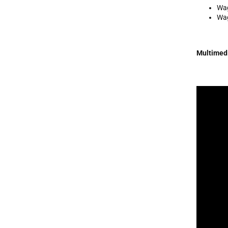
Wag
Wag
Multimed