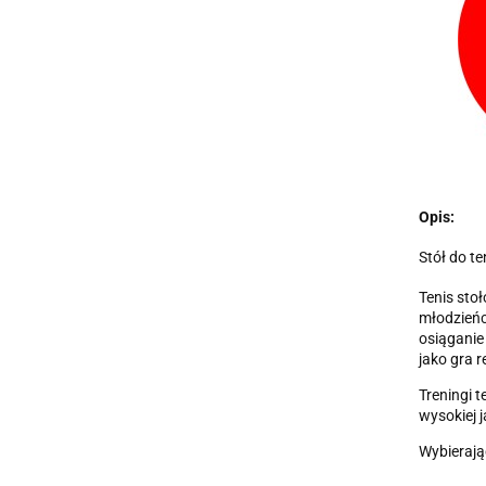
Opis:
Stół do t
Tenis sto
młodzieńc
osiąganie
jako gra 
Treningi 
wysokiej 
Wybierają