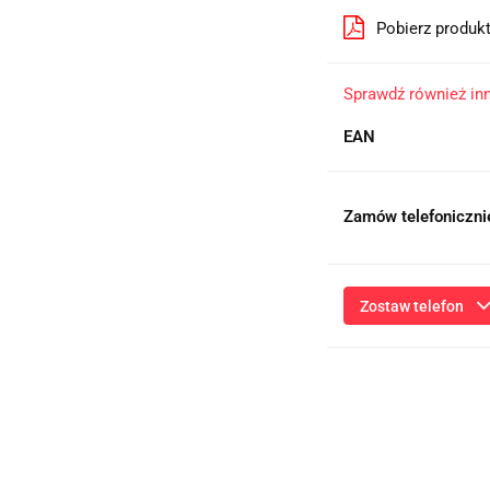
Pobierz produk
Sprawdź również in
EAN
Zamów telefoniczni
Zostaw telefon
Przesłanie formularza 
niezbędnych do kontaktu
ich przetwarzanie przez
będą przetwarzane zgod
Informac