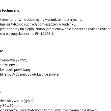
 techniczne:
ł wewnętrzny, nie odporny na warunki atmosferyczne,
aje się tylko do suchych pomieszczeń w budynku,
 jest odporny na ciepło, zimno, promieniowanie słoneczne i wilgoć (wilg
ma europejska: norma EN 14468-1.
a:
t wiórowa 22 mm,
or: zielony,
lokrotnie powlekany,
fil ramy A-60 mm, powłoka proszkowa.
:
ściowo zwarta (typ 3),
y 30 x 30 mm,
y o przekroju kwadratowym 40 x 40 mm, malowane proszkowo,