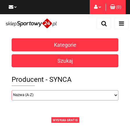
(
0
)
Zaloguj się
Zarejestruj się
Dodaj zgłoszenie
Kategorie
Zgody cookies
Szukaj
Producent - SYNCA
WYSYŁKA GRATIS