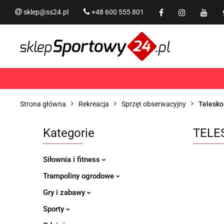
sklep@ss24.pl
+48 600 555 801
Siłownia i fitness
Tram
Rekreacja
PROMOCJ
Siłownia i fitness
Trampoliny i akcesoria
Strona główna
Rekreacja
Sprzęt obserwacyjny
Telesko
Kategorie
TELE
Siłownia i fitness
Trampoliny ogrodowe
Gry i zabawy
Sporty