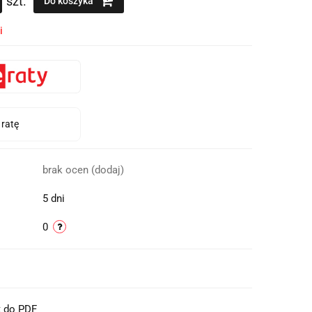
szt.
Do koszyka
i
brak ocen
(dodaj)
5 dni
0
t do PDF