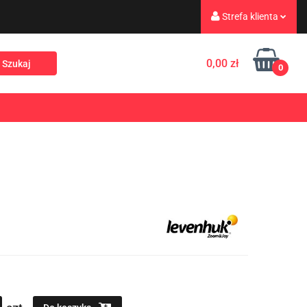
Strefa klienta
eż
Turystyka
Zaloguj się
0,00 zł
0
Zarejestruj się
Dodaj zgłoszenie
Rekreacja
PROMOCJE
NOWOŚCI
Zgody cookies