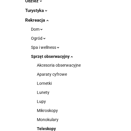
Odzież
Turystyka
Rekreacja
Dom
Ogród
Spa i wellness
Sprzęt obserwacyjny
Akcesoria obserwacyjne
Aparaty cyfrowe
Lornetki
Lunety
Lupy
Mikroskopy
Monokulary
Teleskopy