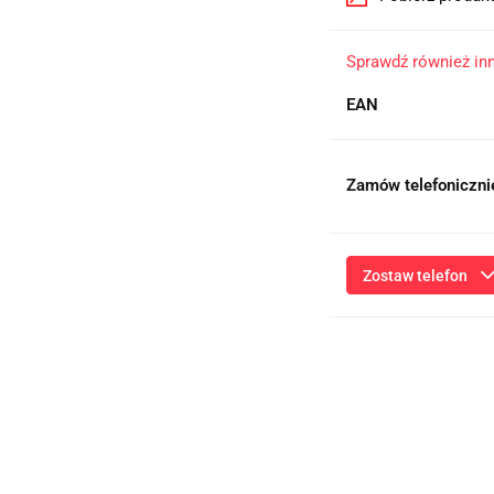
Sprawdź również in
EAN
Zamów telefoniczni
Zostaw telefon
Przesłanie formularza 
niezbędnych do kontaktu
ich przetwarzanie przez
będą przetwarzane zgod
Informac
Administratorem dany