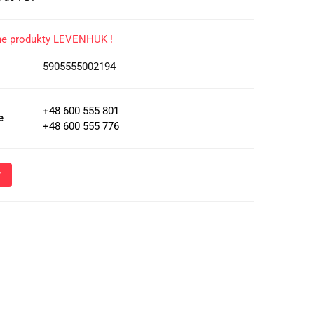
ne produkty LEVENHUK !
5905555002194
+48 600 555 801
e
+48 600 555 776
Wyślij
oznacza przekazanie danych osobowych (imię, numer telefonu)
 i udzielenia odpowiedzi na Twoje zapytanie, a także zgodę na
 Administratora w celu realizacji tego kontaktu. Podane dane
nie z
Polityką Prywatności
.
ja o przetwarzaniu danych - kliknij aby rozwinąć
ch osobowych jest Damian Skiba - Klaczkowski prowadzący