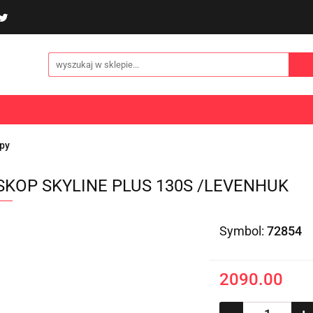
poliny i akcesoria
Gry i zabawy
Sporty
Odzi
E
NOWOŚCI
Gry i zabawy
Sporty
Odzież
Turystyka
py
SKOP SKYLINE PLUS 130S /LEVENHUK
Symbol:
72854
2090.00