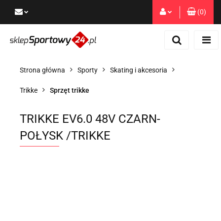
(
0
)
Zaloguj się
Zarejestruj się
Dodaj zgłoszenie
Strona główna
Sporty
Skating i akcesoria
Zgody cookies
Trikke
Sprzęt trikke
TRIKKE EV6.0 48V CZARN-
POŁYSK /TRIKKE