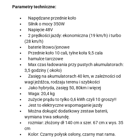
Parametry techniczne:
Napędzane przednie koło
Silnik o mocy 350W
Napięcie 48V
2 prędkości jazdy: ekonomiczna (19 km/h) i turbo
(28 km/h)
baterie litowo/jonowe
Przednie koło 10 cali, tylne koła 9,5 cala
hamulce tarczowe
Max czas ładowania przy pustych akumulatorach:
3,5 godziny ( około)
Zasięg na akumulatorach 40 km, w zależności od
wagi jeźdźca, rodzaju terenu i szybkości
Jako hybryda, zasięg 50, 80km i więcej
Waga: 20,4 kg
zużycie prądu to tylko 0,6 kWh czyli 10 groszy!!
Jest to elektryczne wspomaganie jazdy
Można dokupić dodatkowy zestaw baterii,
wymiana trwa sekundę.
rozmiar: złożony dł 140 cm x szer. 67 cm x wys. 35
cm
Kolor: Czarny połysk osłony, czarny mat rama.