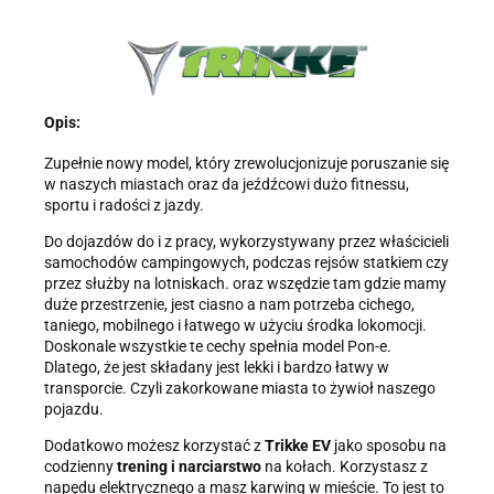
Informacja o przetwarzaniu danych - kliknij aby rozwinąć
Administratorem danych osobowych jest Damian Skiba -
Klaczkowski prowadzący działalność gospodarczą pod firmą:
TROPS Damian Skiba-Klaczkowski, Szarotkowa 4/5, 35-604
Rzeszów, NIP: 8133349786. Zgoda jest dobrowolna, ale
konieczna, do udzielenia odpowiedzi, może być w każdej chwili
Opis:
wycofana, kontaktując się z administratorem, np. przez e-mail:
biuro@ss24.pl
lub telefon
+48 600 555 801
,
+48 600 555 776
.
Zupełnie nowy model, który zrewolucjonizuje poruszanie się
Dane będą przechowywane do czasu udzielenia odpowiedzi na
w naszych miastach oraz da jeźdźcowi dużo fitnessu,
zapytanie lub cofnięcia zgody. Osobie, której dane dotyczą,
sportu i radości z jazdy.
przysługuje prawo dostępu do swoich danych, ich sprostowania,
żądania zaprzestania przetwarzania, usunięcia, ograniczenia
Do dojazdów do i z pracy, wykorzystywany przez właścicieli
przetwarzania, a także prawo wniesienia skargi do Prezesa
Urzędu Ochrony Danych Osobowych.
samochodów campingowych, podczas rejsów statkiem czy
przez służby na lotniskach. oraz wszędzie tam gdzie mamy
duże przestrzenie, jest ciasno a nam potrzeba cichego,
taniego, mobilnego i łatwego w użyciu środka lokomocji.
Doskonale wszystkie te cechy spełnia model Pon-e.
Dlatego, że jest składany jest lekki i bardzo łatwy w
transporcie. Czyli zakorkowane miasta to żywioł naszego
pojazdu.
Dodatkowo możesz korzystać z
Trikke EV
jako sposobu na
codzienny
trening i narciarstwo
na kołach. Korzystasz z
napędu elektrycznego a masz karwing w mieście. To jest to