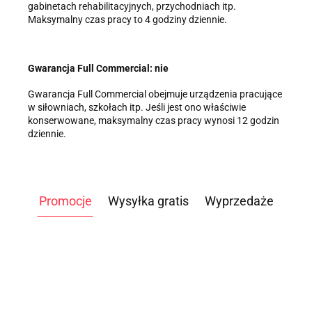
gabinetach rehabilitacyjnych, przychodniach itp.
Maksymalny czas pracy to 4 godziny dziennie.
Gwarancja Full Commercial: nie
Gwarancja Full Commercial obejmuje urządzenia pracujące
w siłowniach, szkołach itp. Jeśli jest ono właściwie
konserwowane, maksymalny czas pracy wynosi 12 godzin
dziennie.
Promocje
Wysyłka gratis
Wyprzedaże
ATLAS
DO
WIOŚLARZ
ROWER
HUL
STÓŁ