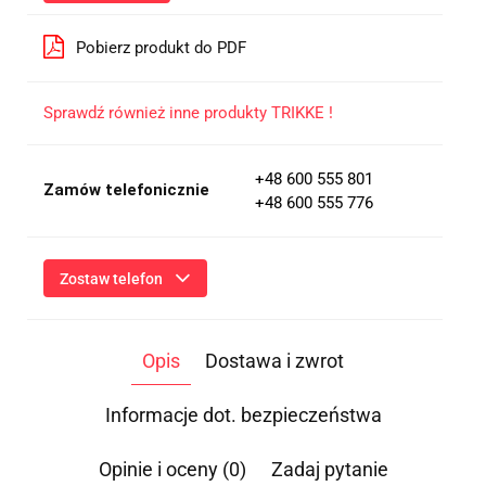
Pobierz produkt do PDF
Sprawdź również inne produkty TRIKKE !
+48 600 555 801
Zamów telefonicznie
+48 600 555 776
Zostaw telefon
Wyślij
Opis
Dostawa i zwrot
Przesłanie formularza oznacza przekazanie danych osobowych
(imię, numer telefonu) niezbędnych do kontaktu i udzielenia
odpowiedzi na Twoje zapytanie, a także zgodę na ich
Informacje dot. bezpieczeństwa
przetwarzanie przez Administratora w celu realizacji tego
kontaktu. Podane dane będą przetwarzane zgodnie z
Polityką
Prywatności
.
Opinie i oceny (0)
Zadaj pytanie