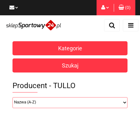
(
0
)
Zaloguj się
Zarejestruj się
Dodaj zgłoszenie
Kategorie
Zgody cookies
Szukaj
Producent - TULLO