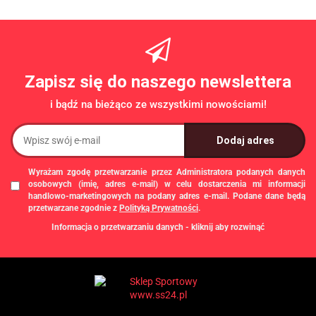
Zapisz się do naszego newslettera
i bądź na bieżąco ze wszystkimi nowościami!
Wyrażam zgodę przetwarzanie przez Administratora podanych danych
osobowych (imię, adres e-mail) w celu dostarczenia mi informacji
handlowo-marketingowych na podany adres e-mail. Podane dane będą
przetwarzane zgodnie z
Polityką Prywatności
.
Informacja o przetwarzaniu danych - kliknij aby rozwinąć
Administratorem danych osobowych jest Damian Skiba - Klaczkowski
prowadzący działalność gospodarczą pod firmą: TROPS Damian Skiba-
Klaczkowski, Szarotkowa 4/5, 35-604 Rzeszów, NIP: 8133349786. Zgody są
dobrowolne, ale konieczne w celu dostępu do newslettera, mogą być w każdej
chwili wycofane, klikając
link
dostępny na końcu każdej z wiadomości e-mail
przesyłanej w ramach newslettera, lub przez e-mail:
biuro@ss24.pl
lub telefon