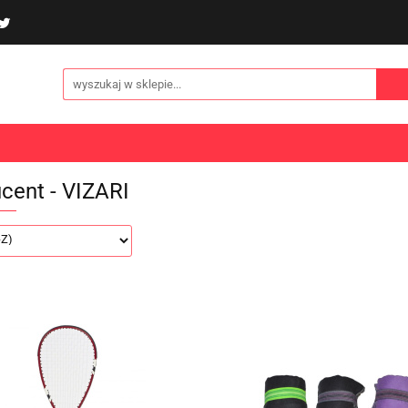
poliny i akcesoria
Gry i zabawy
Sporty
Odzi
E
NOWOŚCI
Gry i zabawy
Sporty
Odzież
Turystyka
cent - VIZARI