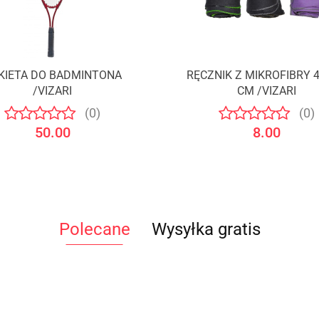
KIETA DO BADMINTONA
RĘCZNIK Z MIKROFIBRY 
Produkt niedostępny
Produkt niedostępny
/VIZARI
CM /VIZARI
(0)
(0)
50.00
8.00
Polecane
Wysyłka gratis