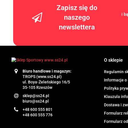
Zapisz się do
i b
naszego
newslettera
O sklepie
Biuro handlowe i magazyn:
Regulamin s
TROPS (www.ss24.pl)
Informacje o
ul. Boya-Żeleńskiego 16/5
35-105 Rzeszów
Polityka pry
sklep@ss24.pl
Klauzula in
biuro@ss24.pl
Dostawa i zw
+48 600 555 801
Formularz re
+48 600 555 776
Formularz od