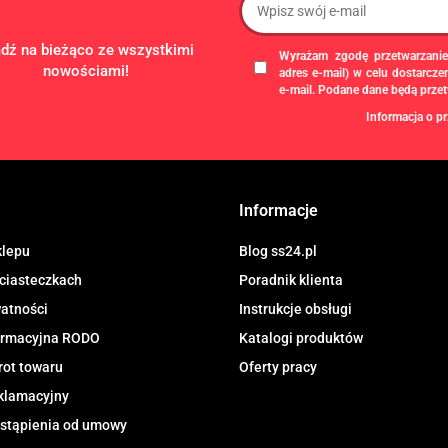
ądź na bieżąco ze wszystkimi
Wyrażam zgodę przetwarzanie
nowościami!
adres e-mail) w celu dostarcz
e-mail. Podane dane będą prze
Informacja o pr
Administratorem danych osobowych
gospodarczą pod firmą: TROPS Damia
8133349786. Zgody są dobrowolne, al
chwili wycofane, klikając
link
dostępny
Informacje
newslettera, lub przez e-mail:
biuro@ss
przechowywane do czasu udzielenia od
dotyczą, przysługuje prawo dostępu
klepu
Blog ss24.pl
przetwarzania, usunięcia, ograniczen
 ciasteczkach
Poradnik klienta
Urzędu Ochrony Danych Osobowych.
watności
Instrukcje obsługi
formacyjna RODO
Katalogi produktów
rot towaru
Oferty pracy
klamacyjny
stąpienia od umowy