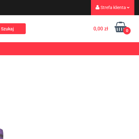
Strefa klienta
eż
Turystyka
Zaloguj się
0,00 zł
0
Zarejestruj się
Dodaj zgłoszenie
Rekreacja
PROMOCJE
NOWOŚCI
Zgody cookies