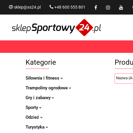
sklep@ss24.pl
+48 600 555 801
Siłownia i fitness
Tram
Rekreacja
PROMOCJ
Siłownia i fitness
Trampoliny i akcesoria
Kategorie
Produ
Siłownia i fitness
Trampoliny ogrodowe
Gry i zabawy
Sporty
Odzież
Turystyka